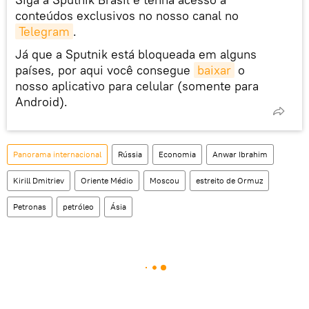
conteúdos exclusivos no nosso canal no
Telegram
.
Já que a Sputnik está bloqueada em alguns
países, por aqui você consegue
baixar
o
nosso aplicativo para celular (somente para
Android).
Panorama internacional
Rússia
Economia
Anwar Ibrahim
Kirill Dmitriev
Oriente Médio
Moscou
estreito de Ormuz
Petronas
petróleo
Ásia