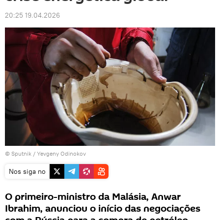
20:25 19.04.2026
© Sputnik / Yevgeny Odinokov
Nos siga no
O primeiro-ministro da Malásia, Anwar
Ibrahim, anunciou o início das negociações