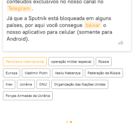
conteúdos exclusivos no nosso canal no
Telegram
.
Já que a Sputnik está bloqueada em alguns
países, por aqui você consegue
baixar
o
nosso aplicativo para celular (somente para
Android).
Panorama internacional
operação militar especial
Rússia
Europa
Vladimir Putin
Vasily Nebenzya
Federação da Rússia
Kiev
Ucrânia
ONU
Organização das Nações Unidas
Forças Armadas da Ucrânia