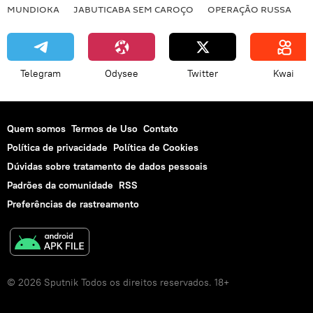
MUNDIOKA
JABUTICABA SEM CAROÇO
OPERAÇÃO RUSSA
I
Telegram
Odysee
Twitter
Kwai
Quem somos
Termos de Uso
Contato
Política de privacidade
Política de Cookies
Dúvidas sobre tratamento de dados pessoais
Padrões da comunidade
RSS
Preferências de rastreamento
© 2026 Sputnik Todos os direitos reservados. 18+