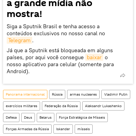
a grande mídia não
mostra!
Siga a Sputnik Brasil e tenha acesso a
conteúdos exclusivos no nosso canal no
Telegram
.
Já que a Sputnik está bloqueada em alguns
países, por aqui você consegue
baixar
o
nosso aplicativo para celular (somente para
Android).
Panorama internacional
Rússia
armas nucleares
Vladimir Putin
exercícios militares
Federação da Rússia
Aleksandr Lukashenko
Defesa
Deus
Belarus
Força Estratégica de Mísseis
Forças Armadas da Rússia
Iskander
mísseis