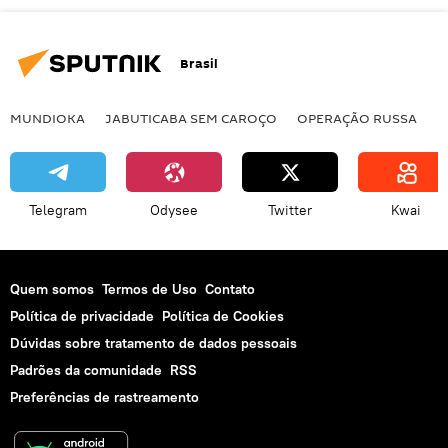
Brasil
MUNDIOKA
JABUTICABA SEM CAROÇO
OPERAÇÃO RUSSA
I
Telegram
Odysee
Twitter
Kwai
Quem somos
Termos de Uso
Contato
Política de privacidade
Política de Cookies
Dúvidas sobre tratamento de dados pessoais
Padrões da comunidade
RSS
Preferências de rastreamento