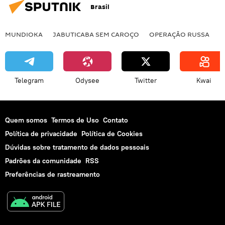
Brasil
MUNDIOKA
JABUTICABA SEM CAROÇO
OPERAÇÃO RUSSA
I
Telegram
Odysee
Twitter
Kwai
Quem somos
Termos de Uso
Contato
Política de privacidade
Política de Cookies
Dúvidas sobre tratamento de dados pessoais
Padrões da comunidade
RSS
Preferências de rastreamento