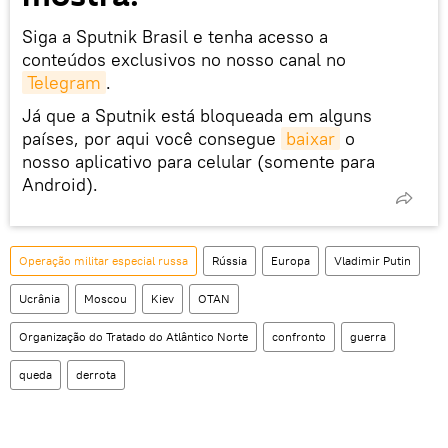
Siga a Sputnik Brasil e tenha acesso a
conteúdos exclusivos no nosso canal no
Telegram
.
Já que a Sputnik está bloqueada em alguns
países, por aqui você consegue
baixar
o
nosso aplicativo para celular (somente para
Android).
Operação militar especial russa
Rússia
Europa
Vladimir Putin
Ucrânia
Moscou
Kiev
OTAN
Organização do Tratado do Atlântico Norte
confronto
guerra
queda
derrota