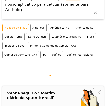
nosso aplicativo para celular (somente para
Android).
Notícias do Brasil
Américas
América Latina
América do Sul
Donald Trump
Dario Durigan
Luiz Inácio Lula da Silva
Brasil
Estados Unidos
Primeiro Comando da Capital (PCC)
Comando Vermelho (CV)
BC
política
política internacional
Venha seguir o "Boletim
diário da Sputnik Brasil"