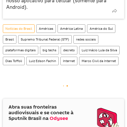
nosso aplicativo para celular (somente para
Android).
Notícias do Brasil
Américas
América Latina
América do Sul
Brasil
Supremo Tribunal Federal (STF)
redes sociais
plataformas digitais
big techs
decreto
Luiz Inácio Lula da Silva
Dias Toffoli
Luiz Edson Fachin
Internet
Marco Civil da Internet
Abra suas fronteiras
audiovisuais e se conecte à
Sputnik Brasil na
Odysee