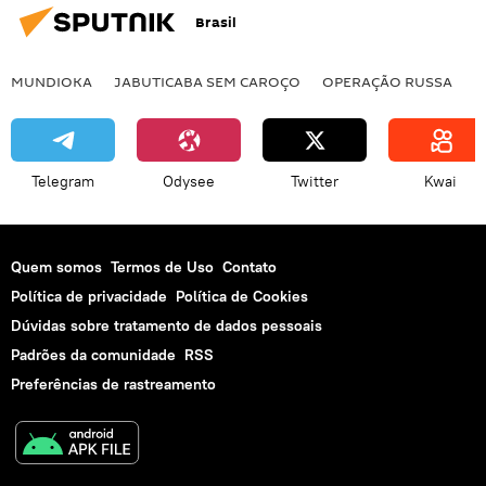
Brasil
MUNDIOKA
JABUTICABA SEM CAROÇO
OPERAÇÃO RUSSA
I
Telegram
Odysee
Twitter
Kwai
Quem somos
Termos de Uso
Contato
Política de privacidade
Política de Cookies
Dúvidas sobre tratamento de dados pessoais
Padrões da comunidade
RSS
Preferências de rastreamento