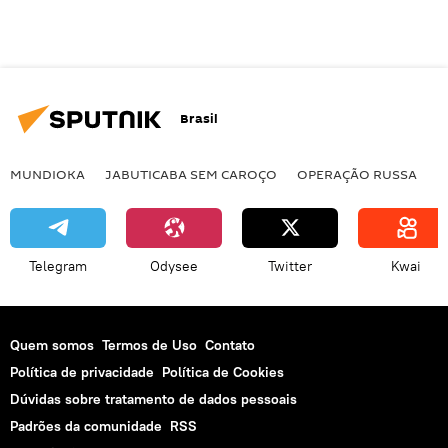
Brasil
MUNDIOKA
JABUTICABA SEM CAROÇO
OPERAÇÃO RUSSA
I
Telegram
Odysee
Twitter
Kwai
Quem somos
Termos de Uso
Contato
Política de privacidade
Política de Cookies
Dúvidas sobre tratamento de dados pessoais
Padrões da comunidade
RSS