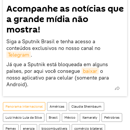
Acompanhe as notícias que
a grande mídia não
mostra!
Siga a Sputnik Brasil e tenha acesso a
conteúdos exclusivos no nosso canal no
Telegram
.
Já que a Sputnik está bloqueada em alguns
países, por aqui você consegue
baixar
o
nosso aplicativo para celular (somente para
Android).
Panorama internacional
Américas
Claudia Sheinbaum
Luiz Inácio Lula da Silva
Brasil
México
Itamaraty
Petrobras
Pemex
energia
biocombustíveis
comércio bilateral