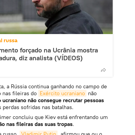
l russa
tamento forçado na Ucrânia mostra
tadura, diz analista (VÍDEOS)
ta, a Rússia continua ganhando no campo de
 nas fileiras do
Exército ucraniano
não
ucraniano não consegue recrutar pessoas
perdas sofridas nas batalhas.
er concluiu que Kiev está enfrentando um
 nas fileiras das suas tropas
.
e russo,
Vladimir Putin
, afirmou que ou o