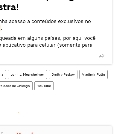
tra!
enha acesso a conteúdos exclusivos no
.
oqueada em alguns países, por aqui você
 aplicativo para celular (somente para
ia
John J. Mearsheimer
Dmitry Peskov
Vladimir Putin
rsidade de Chicago
YouTube