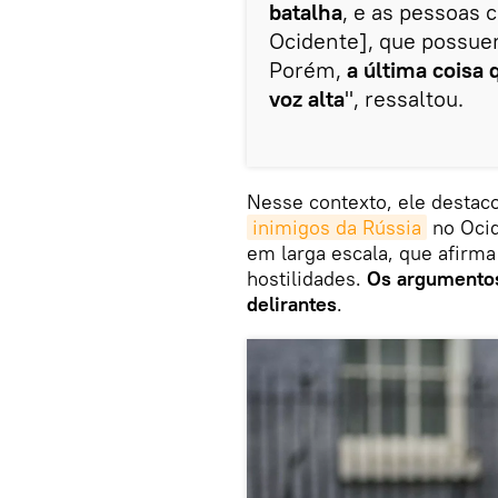
batalha
, e as pessoas
Ocidente], que possue
Porém,
a última coisa 
voz alta
", ressaltou.
Nesse contexto, ele destaco
inimigos da Rússia
no Oci
em larga escala, que afirm
hostilidades.
Os argumentos
delirantes
.