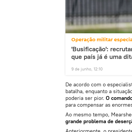
Operação militar especia
'Busificação': recru
que país já é uma di
9 de junho, 12:10
De acordo com o especialis
batalha, enquanto a situação
poderia ser pior.
O comando 
para compensar as enormes 
Ao mesmo tempo, Mearsheim
grande problema de deserção
Anteriormente, o president