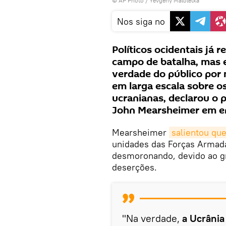
© AP Photo / Yevgeny Maloletka
Nos siga no
Políticos ocidentais já 
campo de batalha, mas
verdade do público po
em larga escala sobre o
ucranianas, declarou o 
John Mearsheimer em e
Mearsheimer
salientou qu
unidades das Forças Armada
desmoronando, devido ao g
deserções.
"Na verdade,
a Ucrânia