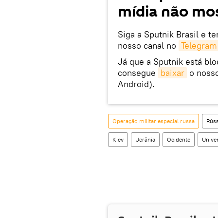
mídia não mos
Siga a Sputnik Brasil e t
nosso canal no
Telegram
Já que a Sputnik está bl
consegue
baixar
o nosso
Android).
Operação militar especial russa
Rúss
Kiev
Ucrânia
Ocidente
Unive