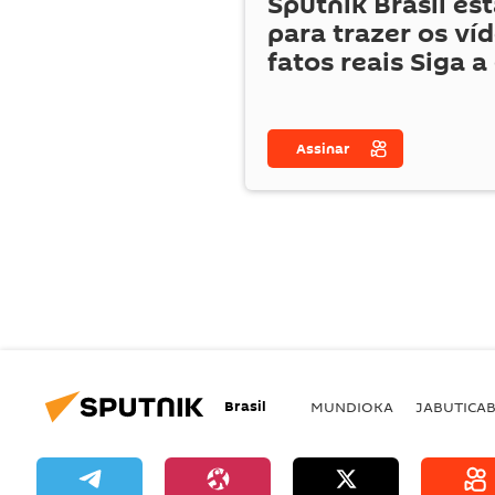
Sputnik Brasil es
para trazer os ví
fatos reais Siga a
Assinar
Brasil
MUNDIOKA
JABUTICA