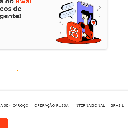
tá no
Kwai
deos de
 gente!
BA SEM CAROÇO
OPERAÇÃO RUSSA
INTERNACIONAL
BRASIL