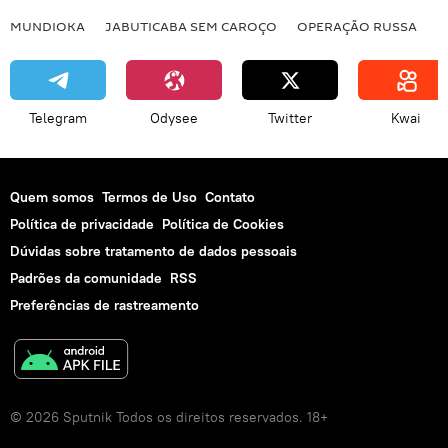
MUNDIOKA
JABUTICABA SEM CAROÇO
OPERAÇÃO RUSSA
I
Telegram
Odysee
Twitter
Kwai
Quem somos
Termos de Uso
Contato
Política de privacidade
Política de Cookies
Dúvidas sobre tratamento de dados pessoais
Padrões da comunidade
RSS
Preferências de rastreamento
© 2026 Sputnik Todos os direitos reservados. 18+