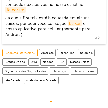
conteúdos exclusivos no nosso canal no
Telegram
.
Já que a Sputnik está bloqueada em alguns
países, por aqui você consegue
baixar
o
nosso aplicativo para celular (somente para
Android).
Panorama internacional
Américas
Farhan Haq
Colômbia
Estados Unidos
ONU
eleições
EUA
Nações Unidas
Organização das Nações Unidas
intervenção
intervencionismo
Iván Cepeda
Abelardo de la Espriella