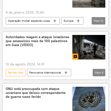
Maria Zakharova
Europa
4 de janeiro 2025, 15:40
Operação militar especial russa
Europa
Mais
12
Rússia
Donetsk
Zaporozhie
Kiev
Izvestia
Sputnik
Autoridades reagem a ataque israelense
que assassinou mais de 100 palestinos
ataque terrorista
conflito ucraniano
em Gaza (VÍDEO)
nacionalistas ucranianos
Ucrânia
veículo aéreo não tripulado
drone
10 de agosto 2024, 14:01
Farhan Haq
Panorama internacional
Mais
9
Faixa de Gaza
Mundo
Israel
Al Jazeera
Gaza
ONU
ONU está preocupada com ataque
ucraniano que deixou correspondente
Hamas
Benjamin Netanyahu
de guerra russo ferido
Oriente Médio e África