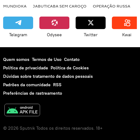
MUNDIOKA
JABUTICABA SEM CAROÇO
OPERAÇÃO RUSSA
I
Telegram
Odysee
Twitter
Kwai
Quem somos
Termos de Uso
Contato
Política de privacidade
Política de Cookies
Dúvidas sobre tratamento de dados pessoais
Padrões da comunidade
RSS
Preferências de rastreamento
© 2026 Sputnik Todos os direitos reservados. 18+