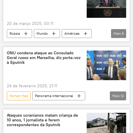
20 de março 2025, 00:11
Rússia
Mundo
Américas
Mais
9
Antonio Guterres
Donald Trump
Vladimir Putin
Federação da Rússia
ONU condena ataque ao Consulado
Geral russo em Marselha, diz porta-voz
Estados Unidos
Ucrânia
ONU
à Sputnik
Kremlin
Panorama internacional
24 de fevereiro 2025, 21:11
Farhan Haq
Panorama internacional
Mais
10
Rússia
Mundo
Antonio Guterres
Federação da Rússia
Paris
Ataques ucranianos matam criança de
10 anos, 1 jornalista e ferem
Marselha
Sputnik
ONU
correspondentes da Sputnik
Ministério das Relações Exteriores