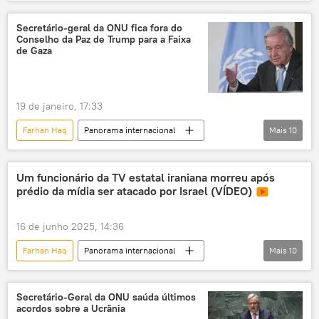
Américas
Colômbia
Estados Unidos
ONU
eleições
Secretário-geral da ONU fica fora do
Conselho da Paz de Trump para a Faixa
EUA
Nações Unidas
de Gaza
Organização das Nações Unidas
intervenção
intervencionismo
Iván Cepeda
19 de janeiro, 17:33
Abelardo de la Espriella
Farhan Haq
Panorama internacional
Mais
10
Oriente Médio e África
Mundo
Donald Trump
António Guterres
Um funcionário da TV estatal iraniana morreu após
prédio da mídia ser atacado por Israel (VÍDEO)
Davos
Estados Unidos
Faixa de Gaza
ONU
16 de junho 2025, 14:36
Organização das Nações Unidas
Bloomberg
Farhan Haq
Panorama internacional
Mais
10
Mundo
Israel
Teerã
Irã
ONU
IRIB
Fars
ataque
Secretário-Geral da ONU saúda últimos
acordos sobre a Ucrânia
Oriente Médio
Oriente Médio e África