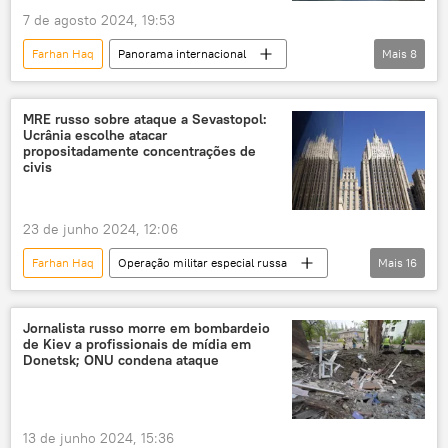
7 de agosto 2024, 19:53
Farhan Haq
Panorama internacional
Mais
8
Rússia
Europa
Mundo
Federação da Rússia
MRE russo sobre ataque a Sevastopol:
Ucrânia escolhe atacar
Serviço Federal de Segurança (FSB)
Sputnik
propositadamente concentrações de
civis
ONU
Kursk
Organização das Nações Unidas
23 de junho 2024, 12:06
Farhan Haq
Operação militar especial russa
Mais
16
Europa
Rússia
Crimeia
Ministério das Relações Exteriores da Rússia
Jornalista russo morre em bombardeio
de Kiev a profissionais de mídia em
Ucrânia
Kiev
ataque
Donetsk; ONU condena ataque
mísseis
Maria Zakharova
Sevastopol
ONU
Sputnik
13 de junho 2024, 15:36
Carta da ONU
X
TikTok