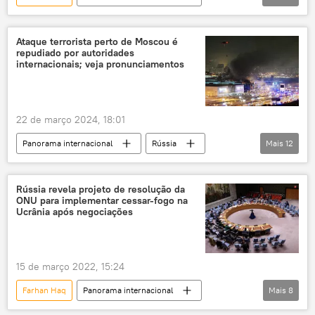
Rússia
Vladimir Putin
Ministério das Relações Exteriores
António Guterres
ONU
eleições
conflito ucraniano
operação militar especial
Ataque terrorista perto de Moscou é
repudiado por autoridades
presidente
Organização das Nações Unidas
internacionais; veja pronunciamentos
Nações Unidas
carta
posse
posse presidencial
secretário-geral
22 de março 2024, 18:01
Panorama internacional
Rússia
Mais
12
Mundo
Vladimir Putin
Luis Arce
Daniel Ortega
Moscou
Rússia revela projeto de resolução da
ONU para implementar cessar-fogo na
Federação da Rússia
Nicarágua
Ucrânia após negociações
Ministério das Relações Exteriores da Rússia
ONU
Ministério das Relações Exteriores
15 de março 2022, 15:24
atentado terrorista
Crocus City Hall
Farhan Haq
Panorama internacional
Mais
8
Europa
Ucrânia
Rússia