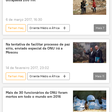
ultrapassa 200 mil
guerra no Iêmen
6 de março 2017, 16:30
Farhan Haq
Oriente Médio e África
Mais
7
Mundo
Notícias
Iraque
Mossul
ONU
Daesh
Na tentativa de facilitar processo de paz
sírio, enviado especial da ONU irá a
ajuda humanitária
deslocados
Moscou
14 de fevereiro 2017, 23:02
Farhan Haq
Oriente Médio e África
Mais
11
Mundo
Rússia
Notícias
Moscou
Síria
Cazaquistão
Mais de 30 funcionários da ONU foram
mortos em todo o mundo em 2016
Genebra
Suíça
Astana
Staffan de Mistura
Yara Sharif