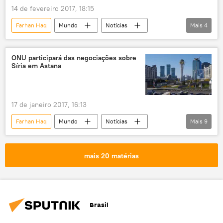
Sputnik
14 de fevereiro 2017, 18:15
Farhan Haq
Mundo
Notícias
Mais
4
Mali
ONU
Nações Unidas
paz
forças de paz
ONU participará das negociações sobre
Síria em Astana
17 de janeiro 2017, 16:13
Farhan Haq
Mundo
Notícias
Mais
9
Astana
Cazaquistão
Síria
Vitaly Churkin
Staffan de Mistura
mais 20 matérias
Ramzy Ezzeldin Ramzy
ONU
Guerra Civil Síria
negociações de paz
Brasil