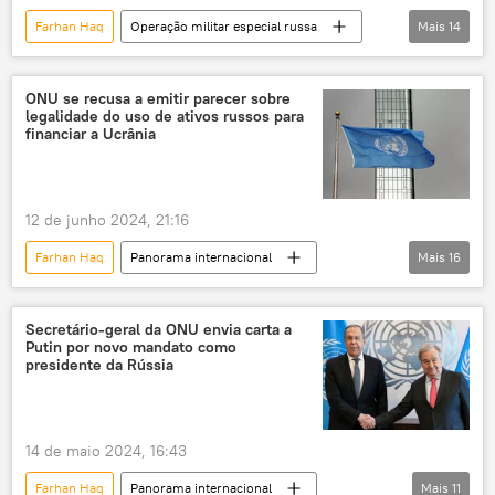
Farhan Haq
Operação militar especial russa
Mais
14
conflito ucraniano
operação militar especial
Rússia
Mundo
Europa
Kiev
ONU se recusa a emitir parecer sobre
legalidade do uso de ativos russos para
Donetsk
Gorlovka
RPD
financiar a Ucrânia
NTV
ONU
jornalistas
República Popular de Donetsk
12 de junho 2024, 21:16
Nações Unidas
Farhan Haq
Panorama internacional
Mais
16
Organização das Nações Unidas
Rússia
Europa
Sergei Lavrov
Ucrânia
Estados Unidos
ONU
Secretário-geral da ONU envia carta a
Putin por novo mandato como
G7
Palácio do Eliseu
presidente da Rússia
ativos congelados
Organização das Nações Unidas
14 de maio 2024, 16:43
Nações Unidas
EUA
Farhan Haq
Panorama internacional
Mais
11
fundos congelados
confisco