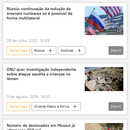
Vasily Nebenzya
ONU
Sputnik
Rússia: continuação da redução de
arsenais nucleares só é possível de
Sputnik News
Dmitry Polyansky
forma multilateral
28 de julho 2021, 13:33
Farhan Haq
Rússia
Notícias
Mais
8
Sergei Ryabkov
Wendy Sherman
Departamento de Estado dos EUA
ONU quer investigação independente
sobre ataque saudita a crianças no
Nações Unidas
Iêmen
Conselho de Segurança das Nações Unidas
EUA
China
ONU
9 de agosto 2018, 19:53
Farhan Haq
Oriente Médio e África
Mais
6
Mundo
Notícias
Arábia Saudita
Iêmen
Antonio Guterres
ONU
Número de deslocados em Mossul já