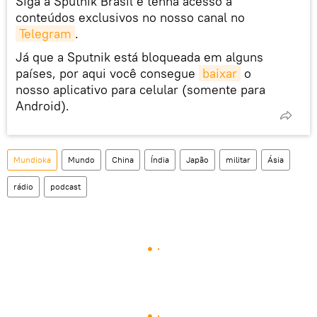
Siga a Sputnik Brasil e tenha acesso a
conteúdos exclusivos no nosso canal no
Telegram
.
Já que a Sputnik está bloqueada em alguns
países, por aqui você consegue
baixar
o
nosso aplicativo para celular (somente para
Android).
Mundioka
Mundo
China
Índia
Japão
militar
Ásia
rádio
podcast