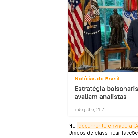
Notícias do Brasil
Estratégia bolsonari
avaliam analistas
7 de julho, 21:21
No
documento enviado à C
Unidos de classificar facçõ