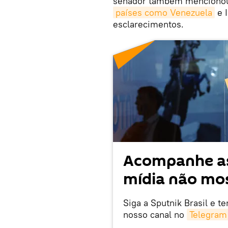
senador também mencionou
países como Venezuela
e I
esclarecimentos.
Acompanhe as
mídia não mos
Siga a Sputnik Brasil e t
nosso canal no
Telegram