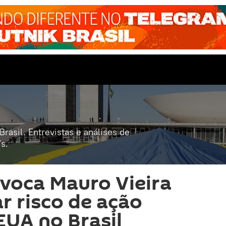
rasil. Entrevistas e análises de
s.
voca Mauro Vieira
r risco de ação
EUA no Brasil