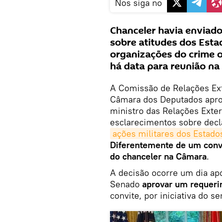
Nos siga no
Chanceler havia enviad
sobre atitudes dos Esta
organizações do crime o
há data para reunião na
A Comissão de Relações Ext
Câmara dos Deputados aprov
ministro das Relações Exter
esclarecimentos sobre decl
ações militares dos Estado
Diferentemente de um convi
do chanceler na Câmara
.
A decisão ocorre um dia ap
Senado
aprovar um requer
convite, por iniciativa do 