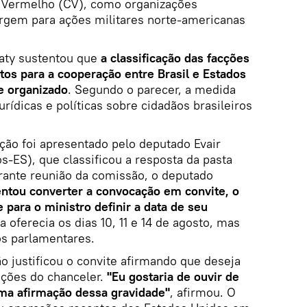
 Vermelho (CV), como organizações
argem para ações militares norte-americanas
raty sustentou que
a classificação das facções
etos para a cooperação entre Brasil e Estados
e organizado
. Segundo o parecer, a medida
rídicas e políticas sobre cidadãos brasileiros
ão foi apresentado pelo deputado Evair
s-ES), que classificou a resposta da pasta
rante reunião da comissão, o deputado
entou converter a convocação em convite, o
e para o ministro definir a data de seu
a oferecia os dias 10, 11 e 14 de agosto, mas
s parlamentares.
 justificou o convite afirmando que deseja
ações do chanceler.
"Eu gostaria de ouvir de
uma afirmação dessa gravidade"
, afirmou. O