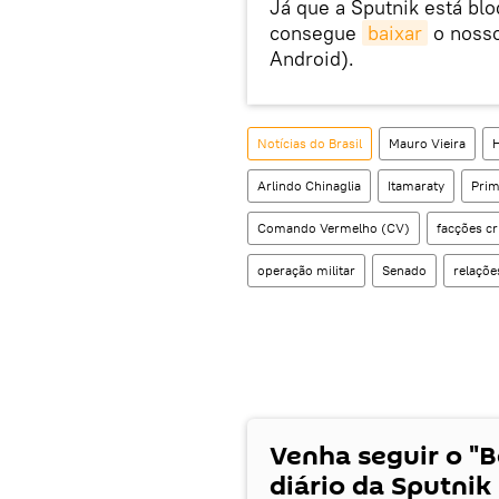
Já que a Sputnik está bl
consegue
baixar
o nosso
Android).
Notícias do Brasil
Mauro Vieira
Arlindo Chinaglia
Itamaraty
Prim
Comando Vermelho (CV)
facções c
operação militar
Senado
relaçõe
Venha seguir o "
diário da Sputnik 