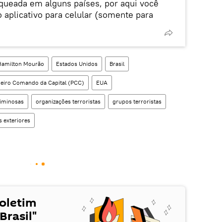
oqueada em alguns países, por aqui você
 aplicativo para celular (somente para
Hamilton Mourão
Estados Unidos
Brasil
eiro Comando da Capital (PCC)
EUA
riminosas
organizações terroristas
grupos terroristas
s exteriores
Boletim
Brasil"