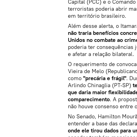
Capital (PCC) e o Comando
terroristas poderia abrir m
em território brasileiro.
Além desse alerta, o Itama
não traria benefícios concr
Unidos no combate ao crim
poderia ter consequências ju
e afetar a relação bilateral.
O requerimento de convocaç
Vieira de Melo (Republicano
como
"precária e frágil"
. Du
Arlindo Chinaglia (PT-SP)
t
que daria maior flexibilidad
comparecimento
. A propost
não houve consenso entre o
No Senado, Hamilton Mourão
entender a base das declar
onde ele tirou dados para 