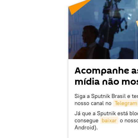
Acompanhe as
mídia não mos
Siga a Sputnik Brasil e t
nosso canal no
Telegram
Já que a Sputnik está bl
consegue
baixar
o nosso
Android).