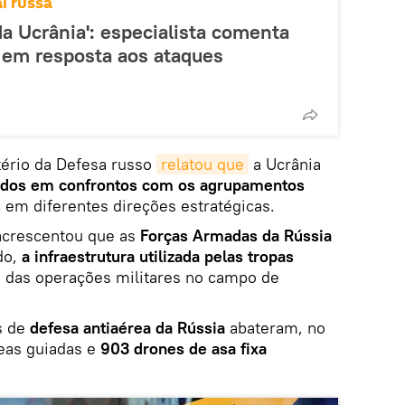
l russa
da Ucrânia': especialista comenta
 em resposta aos ataques
stério da Defesa russo
relatou que
a Ucrânia
dados em confrontos com os agrupamentos
s
em diferentes direções estratégicas.
acrescentou que as
Forças Armadas da Rússia
do,
a infraestrutura utilizada pelas tropas
o das operações militares no campo de
s de
defesa antiaérea da Rússia
abateram, no
reas guiadas e
903 drones de asa fixa