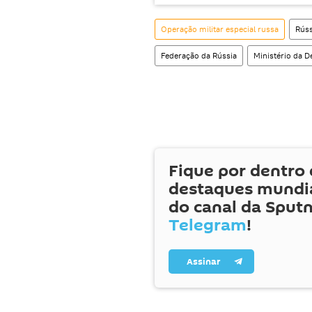
Operação militar especial russa
Rúss
Federação da Rússia
Ministério da D
Fique por dentro 
destaques mundia
do canal da Sputn
Telegram
!
Assinar