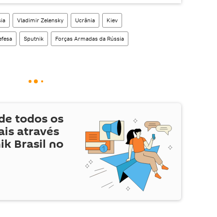
ia
Vladimir Zelensky
Ucrânia
Kiev
efesa
Sputnik
Forças Armadas da Rússia
de todos os
is através
ik Brasil no