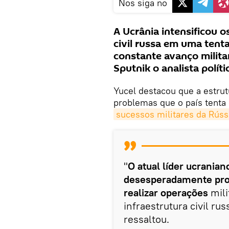
Nos siga no
A Ucrânia intensificou 
civil russa em uma tent
constante avanço militar
Sputnik o analista polí
Yucel destacou que a estrut
problemas que o país tenta
sucessos militares da Rúss
"
O atual líder ucranian
desesperadamente prov
realizar operações
mili
infraestrutura civil ru
ressaltou.