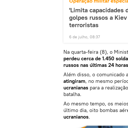
Operação militar especia
'Limita capacidades 
golpes russos a Kiev
terroristas
6 de julho, 08:37
Na quarta-feira (8), o Mini
perdeu cerca de 1.450 sol
russos nas últimas 24 hora
Além disso, o comunicado 
atingiram
, no mesmo perío
ucranianas
para a realizaçã
batalha.
Ao mesmo tempo, os meio
último dia, oito bombas aé
ucranianos
.