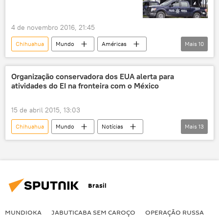
4 de novembro 2016, 21:45
Chihuahua
Mundo
Américas
Mais
10
Notícias
México
Duncan Hunter
Donald Trump
Estado Islâmico
Organização conservadora dos EUA alerta para
atividades do EI na fronteira com o México
Daesh
células terroristas
fronteira
muro
EUA
15 de abril 2015, 13:03
Chihuahua
Mundo
Notícias
Mais
13
México
Texas
Juarez
FBI
Estado Islâmico
EI
Judicial Watch
fronteira
terrorismo
terroristas
Brasil
ataque
jihad
EUA
MUNDIOKA
JABUTICABA SEM CAROÇO
OPERAÇÃO RUSSA
I