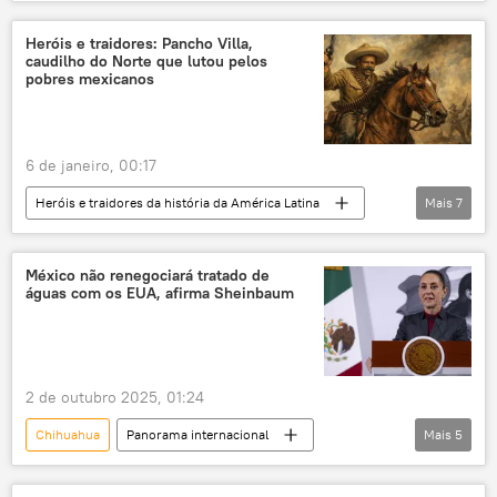
Américas
Mundo
México
Estados Unidos
Heróis e traidores: Pancho Villa,
caudilho do Norte que lutou pelos
Agência Central de Inteligência
CIA
pobres mexicanos
tráfico de drogas
6 de janeiro, 00:17
Heróis e traidores da história da América Latina
Mais
7
Américas
Emiliano Zapata
Luisa Ortega Díaz
México
México não renegociará tratado de
águas com os EUA, afirma Sheinbaum
Estados Unidos
Columbus
revolução
2 de outubro 2025, 01:24
Chihuahua
Panorama internacional
Mais
5
Américas
Claudia Sheinbaum