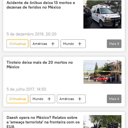
México
Estados Unidos
Acidente de ônibus deixa 13 mortos e
dezenas de feridos no México
Donald Trump
5 de dezembro 2019, 20:20
Chihuahua
Américas
Mundo
Mais
9
Notícias
acidente
ônibus
colisão
vítimas
mortos
Tiroteio deixa mais de 20 mortos no
México
feridos
rodovia
México
5 de julho 2017, 14:50
Chihuahua
Mundo
Américas
Mais
4
Notícias
México
Las Varas
El Pacìfico MX
Daesh opera no México? Relatos sobre
a 'ameaça terrorista' na fronteira com os
EUA