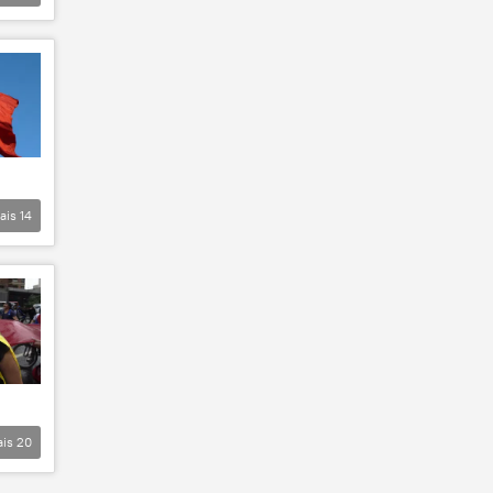
ais
14
ais
20