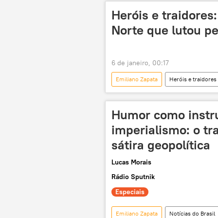
Heróis e traidores
Norte que lutou p
6 de janeiro, 00:17
Emiliano Zapata
Heróis e traidores
Luisa Ortega Díaz
México
Humor como instru
imperialismo: o tr
sátira geopolítica
Lucas Morais
Rádio Sputnik
Especiais
Emiliano Zapata
Notícias do Brasil