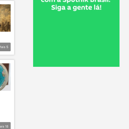
Mais
5
ais
18