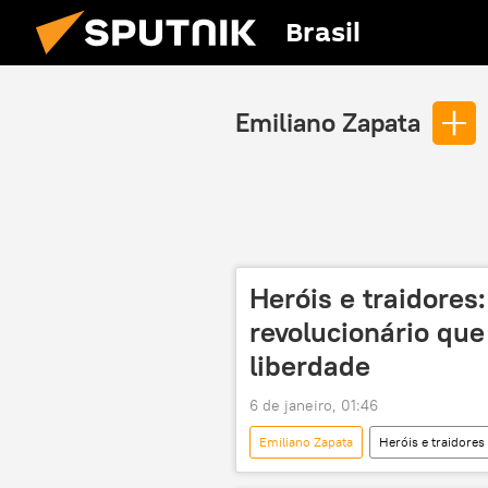
Brasil
Emiliano Zapata
Heróis e traidores
revolucionário que 
liberdade
6 de janeiro, 01:46
Emiliano Zapata
Heróis e traidores
América Latina