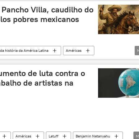
: Pancho Villa, caudilho do
elos pobres mexicanos
 da história da América Latina
Américas
Estados Unidos
Columbus
revolução
mento de luta contra o
abalho de artistas na
Américas
Latuff
Benjamin Netanyahu
M