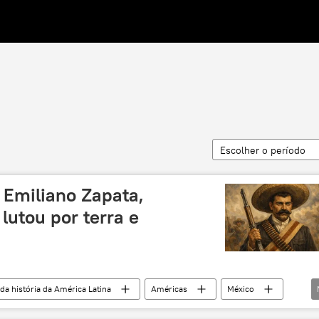
Escolher o período
: Emiliano Zapata,
lutou por terra e
 da história da América Latina
Américas
México