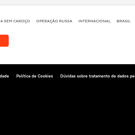
Luis Manuel Díaz
Lilian Tintori
John Kirby
ndásegui, Hijo
Leopoldo López
Juan Bosch
BA SEM CAROÇO
OPERAÇÃO RUSSA
INTERNACIONAL
BRASIL
Salvador Allende
Barack Obama
A
Nicolás Maduro
idade
Política de Cookies
Dúvidas sobre tratamento de dados pe