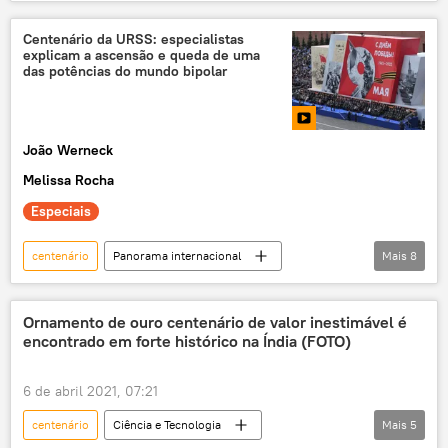
Jabuticaba Sem Caroço
rádio
podcast
ciência
terceira idade
Centenário da URSS: especialistas
explicam a ascensão e queda de uma
idosos
saúde
bem-estar
das potências do mundo bipolar
envelhecimento
população
genes
genética
João Werneck
Melissa Rocha
Especiais
centenário
Panorama internacional
Mais
8
exclusiva
União Soviética
Rússia
Revolução Russa de 1917
Ornamento de ouro centenário de valor inestimável é
encontrado em forte histórico na Índia (FOTO)
Segunda Guerra Mundial
nazistas
URSS
Mikhail Gorbachev
6 de abril 2021, 07:21
centenário
Ciência e Tecnologia
Mais
5