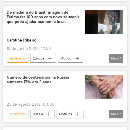
Sociedade
Notícias
ouro
Índia
forte
escavação
De madeira do Brasil, imagem de
Fátima faz 100 anos com novo souvenir
que pode ajudar economia local
Caroline Ribeiro
18 de junho 2020, 12:53
centenário
Europa
Mundo
Mais
7
Notícias
Fátima
pandemia
novo coronavírus
COVID-19
Número de centenários na Rússia
aumenta 17% em 2 anos
catolicismo
Portugal
23 de agosto 2019, 00:00
centenário
Rússia
Notícias
Mais
7
Sociedade
Izvestia
idosos