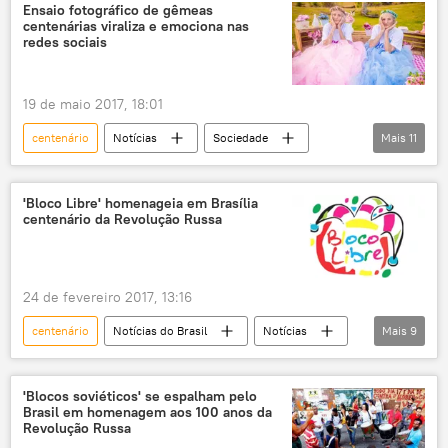
terceira idade
aposentados
Ensaio fotográfico de gêmeas
centenárias viraliza e emociona nas
100 anos
Rosstat
redes sociais
19 de maio 2017, 18:01
centenário
Notícias
Sociedade
Mais
11
Notícias do Brasil
Espírito Santo
Vitória
Ibiraçu
'Bloco Libre' homenageia em Brasília
centenário da Revolução Russa
Maria Pignaton Pandolfi
Camila Lima
Paulina Pignaton Pandolfi
ensaio
fotos
gêmeas
100 anos
24 de fevereiro 2017, 13:16
centenário
Notícias do Brasil
Notícias
Mais
9
Sociedade
Brasília
Bloco Libre
desfile
bloco carnavalesco
'Blocos soviéticos' se espalham pelo
Brasil em homenagem aos 100 anos da
homenagem
Revolução Russa
Revolução Russa