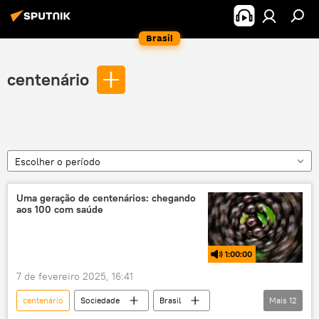
Brasil
centenário
Escolher o período
Uma geração de centenários: chegando
aos 100 com saúde
1:00:00
7 de fevereiro 2025, 16:41
centenário
Sociedade
Brasil
Mais
12