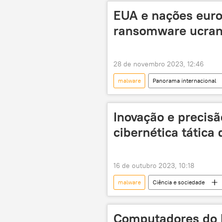
ataque cibernético
ciberataq
EUA e nações eur
Kaspersky
ransomware ucran
28 de novembro 2023, 12:46
malware
Panorama internacional
Europa
Eurojust
Eu
Inovação e precis
cibernética tática 
16 de outubro 2023, 10:18
malware
Ciência e sociedade
tecnologia
ataques
Computadores do 