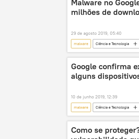
Malware no Google
milhões de downl
29 de agosto 2019, 05:40
malware
Ciência e Tecnologia
aplicativos
vírus
te
Google confirma e
alguns dispositivo
10 de junho 2019, 12:39
malware
Ciência e Tecnologia
vírus
tecnologia
Como se proteger