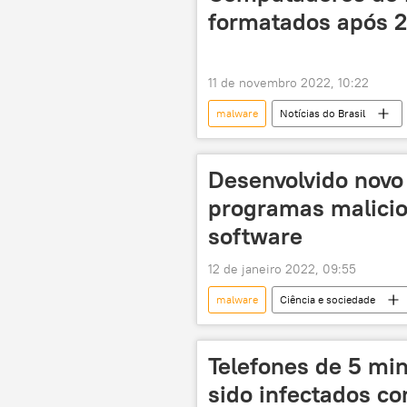
formatados após 2º
11 de novembro 2022, 10:22
malware
Notícias do Brasil
computadores
Presidência d
Desenvolvido novo
programas malicio
software
12 de janeiro 2022, 09:55
malware
Ciência e sociedade
dispositivo
Tecnologias de P
Telefones de 5 min
sido infectados 