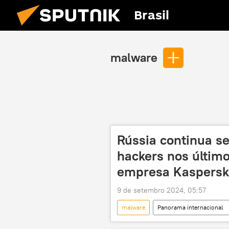
Brasil
malware
Rússia continua se
hackers nos último
empresa Kaspers
9 de setembro 2024, 05:57
malware
Panorama internacional
Comunidade dos Estados Independent