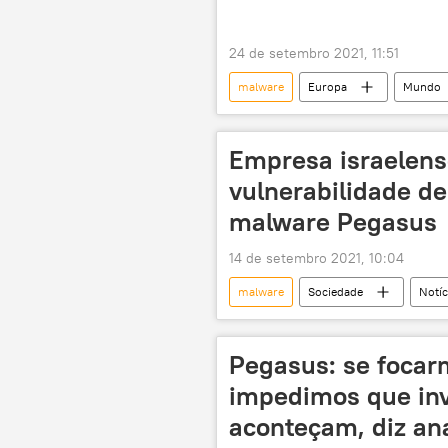
24 de setembro 2021, 11:51
malware
Europa
Mundo
hackers
Empresa israelens
vulnerabilidade d
malware Pegasus
14 de setembro 2021, 10:04
malware
Sociedade
Notíc
iPhone
Apple
Pegasus: se focar
impedimos que inv
aconteçam, diz ana