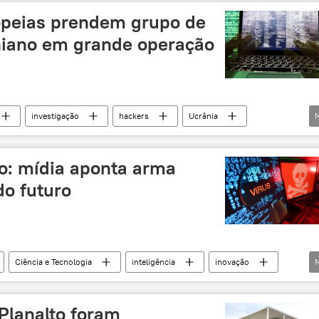
ue
Europa
tecnologia da informação
opeias prendem grupo de
iano em grande operação
investigação
hackers
Ucrânia
ropol
Estados Unidos
ransomware
ão: mídia aponta arma
do futuro
Ciência e Tecnologia
inteligência
inovação
Planalto foram