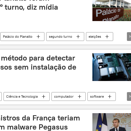
 turno, diz mídia
Palácio do Planalto
segundo turno
eleições
a República
vírus
 método para detectar
sos sem instalação de
Ciência e Tecnologia
computador
software
onta
istros da França teriam
com malware Pegasus