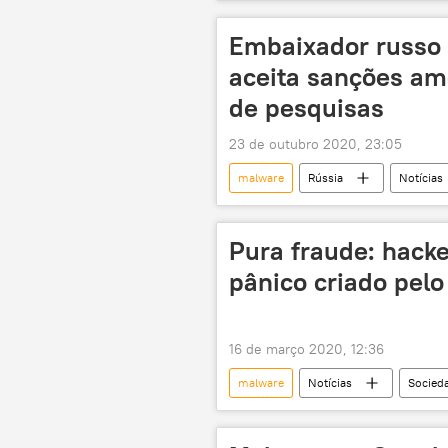
spyware
Embaixador russo 
aceita sanções ame
de pesquisas
23 de outubro 2020, 23:05
malware
Rússia
Notícias
Washington, DC
EUA
Pura fraude: hack
pânico criado pelo
16 de março 2020, 12:36
malware
Notícias
Socied
fraude
pânico
Rein