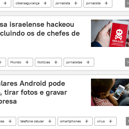
cibersegurança
jornalista
jornalista
rupo NSO
Notícias do Brasil
sa israelense hackeou
incluindo os de chefes de
Mundo
Notícias
jornalistas
ulares Android pode
tirar fotos e gravar
presa
ias
telefone celular
smartphones
vírus