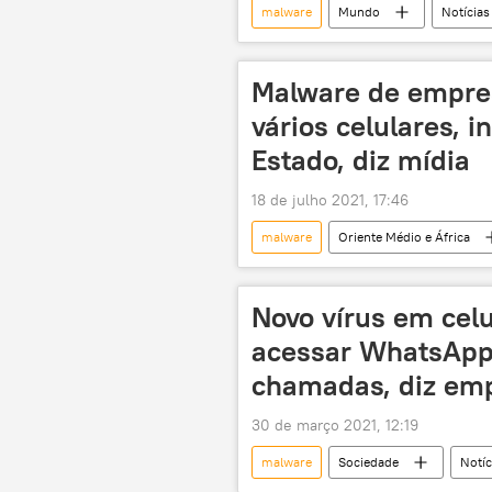
malware
Mundo
Notícias
jornalistas
Israel
G
Malware de empre
vários celulares, 
Estado, diz mídia
18 de julho 2021, 17:46
malware
Oriente Médio e África
cibersegurança
Israel
Novo vírus em cel
acessar WhatsApp, 
chamadas, diz em
30 de março 2021, 12:19
malware
Sociedade
Notíc