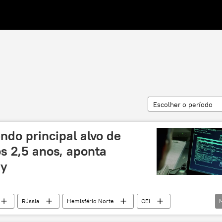
Escolher o período
ndo principal alvo de
s 2,5 anos, aponta
ky
Rússia
Hemisfério Norte
CEI
es
ataque hacker
hackers