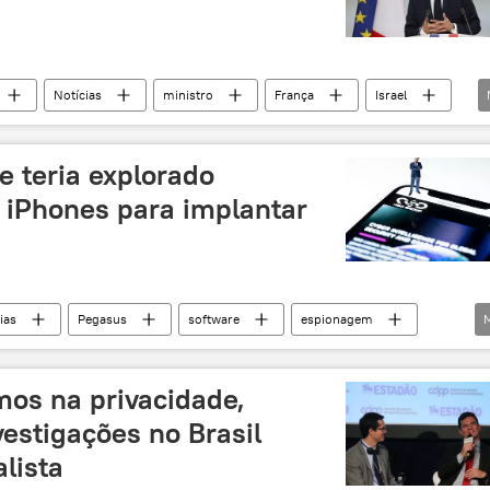
Notícias
ministro
França
Israel
e teria explorado
e iPhones para implantar
ias
Pegasus
software
espionagem
mos na privacidade,
estigações no Brasil
lista