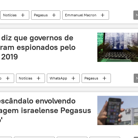
Notícias
Pegasus
Emmanuel Macron
M
acidade
política de privacidade
Benny Gantz
operação Lava Jato
Operação Lava Jato
França
diz que governos de
oram espionados pelo
 2019
o
Notícias
WhatsApp
Pegasus
escândalo envolvendo
agem israelense Pegasus
'