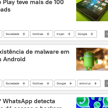
 Play teve mais de 100
oads
Sociedade
Notícias
trojan
Google
cnologia
publicidade
antivírus
xistência de malware em
s Android
Sociedade
Notícias
Google
antivírus
? WhatsApp detecta