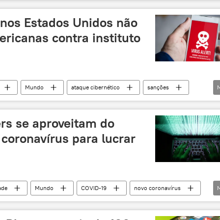
nos Estados Unidos não
ricanas contra instituto
Mundo
ataque cibernético
sanções
ers se aproveitam do
 coronavírus para lucrar
ade
Mundo
COVID-19
novo coronavírus
o Unido
ataque hacker