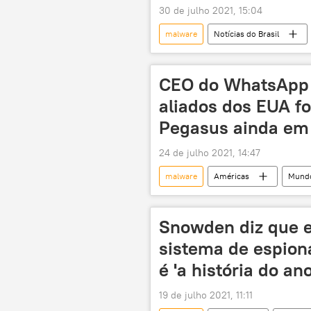
30 de julho 2021, 15:04
malware
Notícias do Brasil
Israel
spyware
priv
Florence Parly
Lava Jato
CEO do WhatsApp 
Luiz Inácio Lula da Silva
aliados dos EUA f
Pegasus ainda em
24 de julho 2021, 14:47
malware
Américas
Mund
spyware
hackers
Snowden diz que 
sistema de espion
é 'a história do ano
19 de julho 2021, 11:11