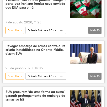
porta-voz iraniano ironiza novo enviado
Oriente Médio
dos EUA para o Irã
Organização de Cooperação de Xangai (SCO)
colégio eleitoral
Casa Branca
Israel
7 de agosto 2020, 11:26
Hamas
sanções
Brian Hook
Oriente Médio e África
Mais
10
guerra de sanções
campos de petróleo
Mundo
Notícias
Irã
petróleo e gás
petróleo
Venezuela
Mike Pompeo
Revogar embargo de armas contra o Irã
criaria instabilidade no Oriente Médio,
Donald Trump
Elliott Abrams
dizem EUA
Abbas Mousavi
diplomacia
embargo
EUA
29 de junho 2020, 14:05
Brian Hook
Oriente Médio e África
Mais
10
Mundo
Notícias
Irã
Oriente Médio
embargo de armas
EUA procuram ‘de uma forma ou outra’
garantir prolongamento de embargo de
sanções
acordo nuclear
armas ao Irã
diplomacia
segurança
EUA