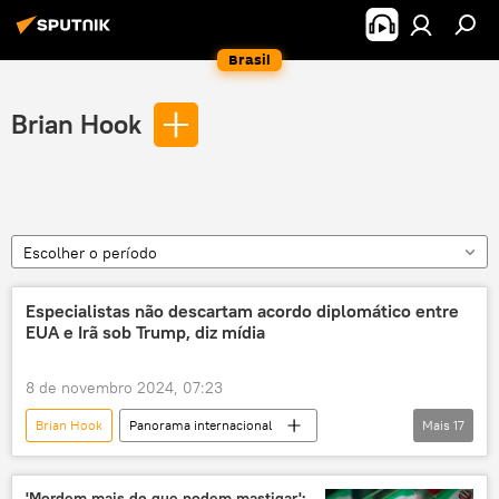
Brasil
Brian Hook
Escolher o período
Especialistas não descartam acordo diplomático entre
EUA e Irã sob Trump, diz mídia
8 de novembro 2024, 07:23
Brian Hook
Panorama internacional
Mais
17
Mundo
Américas
Donald Trump
Joe Biden
Irã
Estados Unidos
'Mordem mais do que podem mastigar':