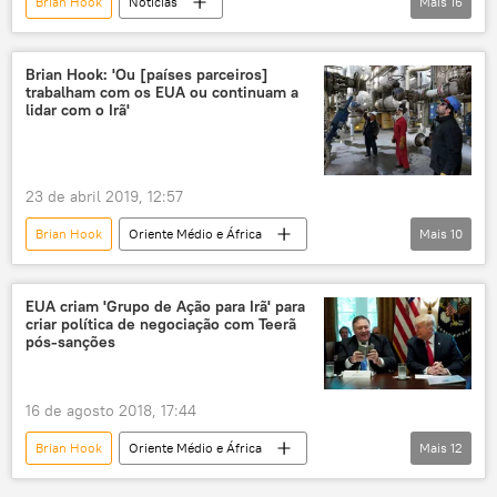
Brian Hook
Notícias
Mais
16
Oriente Médio e África
Mundo
Américas
milícias
Hezbollah
Brian Hook: 'Ou [países parceiros]
trabalham com os EUA ou continuam a
Líbano
Iêmen
Washington
lidar com o Irã'
Teerã
sanções
Oriente Médio
EUA
Arábia Saudita
houthis
23 de abril 2019, 12:57
Irã
Iraque
Síria
Brian Hook
Oriente Médio e África
Mais
10
Mundo
Américas
Notícias
Irã
Washington
Mevlut Cavusoglu
EUA criam 'Grupo de Ação para Irã' para
criar política de negociação com Teerã
Donald Trump
pós-sanções
Ministério das Relações Exteriores da Turquia
sanções
petróleo
EUA
16 de agosto 2018, 17:44
Brian Hook
Oriente Médio e África
Mais
12
Mundo
Américas
Notícias