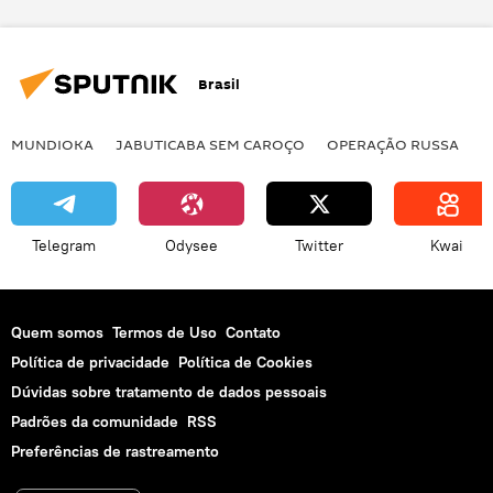
Washington
Irã
Teerã
Jean-Claude Juncker
Donald Trump
Brasil
Departamento de Estado dos EUA
Grupo de Ação do Irã
Estatuto de Bloqueio
MUNDIOKA
JABUTICABA SEM CAROÇO
OPERAÇÃO RUSSA
I
União Europeia
EUA
Telegram
Odysee
Twitter
Kwai
Quem somos
Termos de Uso
Contato
Política de privacidade
Política de Cookies
Dúvidas sobre tratamento de dados pessoais
Padrões da comunidade
RSS
Preferências de rastreamento