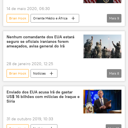
JCPOA
14 de maio 2020, 06:30
Brian Hook
Oriente Médio e África
Mais
9
Mundo
Notícias
Américas
Conselho de Segurança das Nações Unidas
Nenhum comandante dos EUA estará
seguro se oficiais iranianos forem
Vasily Nebenzya
Mike Pompeo
EUA
ameaçados, avisa general do Irã
Irã
ONU
JCPOA
28 de janeiro 2020, 12:25
Brian Hook
Notícias
Mais
8
Oriente Médio e África
Mundo
Hossein Salami
tensões
Enviado dos EUA acusa Irã de gastar
US$ 16 bilhões com milícias de Iraque e
Oriente Médio
ameaça de morte
Síria
ameaça militar
EUA
Irã
31 de outubro 2019, 10:33