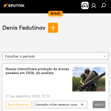
Brasil
Denis Fedutinov
Escolher o período
Rússia intensificará produção de drones
pesados em 2026, diz analista
27 de dezembro 2025, 10:31
Denis Fedutinov
Operação militar especial russa
Mais
8