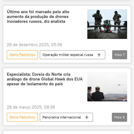
Rússia
Defesa
Vladimir Putin
Moscou
Federação da Rússia
Último ano foi marcado pelo alto
aumento da produção de drones
Ucrânia
Sputnik
Rostec
inovadores russos, diz analista
26 de dezembro 2025, 05:56
Denis Fedutinov
Operação militar especial russa
Mais
7
Rússia
Defesa
Vladimir Putin
Federação da Rússia
Ucrânia
Especialista: Coreia do Norte cria
análogo de drone Global Hawk dos EUA
Forças Armadas da Rússia
Sputnik
apesar de isolamento do país
28 de março 2025, 08:36
Denis Fedutinov
Panorama internacional
Mais
6
Defesa
Rússia
Coreia do Norte