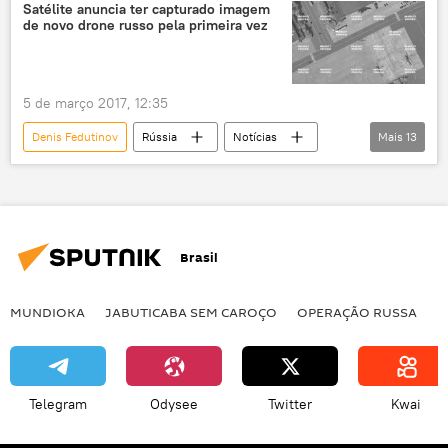
Estados Unidos
Sputnik
MiG
Satélite anuncia ter capturado imagem
de novo drone russo pela primeira vez
5 de março 2017, 12:35
Denis Fedutinov
Rússia
Notícias
Mais
13
Zhukovsky
Gromov
Moscou
Nikolai Lebedev
Flight Research Institute
Terraserver
Força Aérea da Rússia
Brasil
Marinha da Rússia
Forças de Operações Especiais Russas
MUNDIOKA
JABUTICABA SEM CAROÇO
OPERAÇÃO RUSSA
I
RIA Novosti
Kronshtadt
MAKS 2015
Orion
Telegram
Odysee
Twitter
Kwai