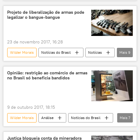
Flávio Bolsonaro
Goiás
PL
Brasil
eleições 2026
presidente
Projeto de liberalização de armas pode
legalizar o bangue-bangue
vice-presidente
Goiânia
Michelle Bolsonaro
23 de novembro 2017, 16:28
Wilder Morais
Notícias do Brasil
Notícias
Mais
9
Sérgio Petecão
Ignacio Cano
Senado
Opinião: restrição ao comércio de armas
no Brasil só beneficia bandidos
Laboratório de Análise de Violência da Universidade do Estado do Rio de Janeiro (UERJ)
segurança
desarmamento
violência
plebiscito
lobby
9 de outubro 2017, 18:15
Wilder Morais
Análise
Notícias do Brasil
Mais
7
Notícias
Alemanha
Suécia
Áustria
Jonas Tadeu Nunes
armas
Justiça bloqueia conta da mineradora