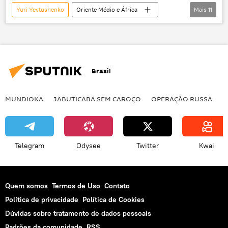
Yuri Yevtushenko
Oriente Médio e África
Mais
11
Mundo
Rússia
Notícias
Ghouta Oriental
Aleppo
Latakia
Damasco
Daraa
Síria
Brasil
Nashabiyah
Centro Russo de Reconciliação para a Síria
MUNDIOKA
JABUTICABA SEM CAROÇO
OPERAÇÃO RUSSA
I
Telegram
Odysee
Twitter
Kwai
Quem somos
Termos de Uso
Contato
Política de privacidade
Política de Cookies
Dúvidas sobre tratamento de dados pessoais
Padrões da comunidade
RSS