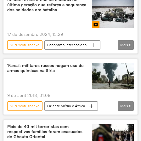
última geração que reforça a segurança
AK-103
fuzis
armamento
dos soldados em batalha
17 de dezembro 2024, 13:29
Yuri Yevtushenko
Panorama internacional
Mais
8
Defesa
Rússia
Rostec
Forças Armadas
tecnologia militar
'Farsa': militares russos negam uso de
armas químicas na Síria
equipamento militar
Europa
drone
9 de abril 2018, 01:08
Yuri Yevtushenko
Oriente Médio e África
Mais
8
Mundo
Notícias
Duma
Síria
Donald Trump
guerra da Síria
Mais de 40 mil terroristas com
respectivas famílias foram evacuados
EUA
Rússia
de Ghouta Oriental