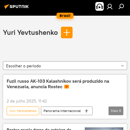
Brasil
Yuri Yevtushenko
Escolher o período
Fuzil russo AK-103 Kalashnikov será produzido na
Venezuela, anuncia Rostec
2 de julho 2025, 11:42
Yuri Yevtushenko
Panorama internacional
Mais
9
Américas
Rússia
Defesa
Venezuela
Rostec
Kalashnikov
Rostec revela drone de esteiras de