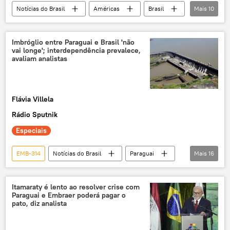
Notícias do Brasil
Américas
Brasil
Mais
10
Estados Unidos
Força Aérea Brasileira (FAB)
Embraer
Legacy
E-175
Imbróglio entre Paraguai e Brasil 'não
vai longe'; interdependência prevalece,
A-29
Super Tucano
lista
avaliam analistas
EUA
KC-390
Flávia Villela
Rádio Sputnik
Especiais
EMB-314
Notícias do Brasil
Paraguai
Mais
16
Assunção
Brasil
Agência Brasileira de Inteligência
Embraer
Itamaraty é lento ao resolver crise com
Paraguai e Embraer poderá pagar o
crise diplomática
espionagem
pato, diz analista
Américas
exclusiva
Mundioka