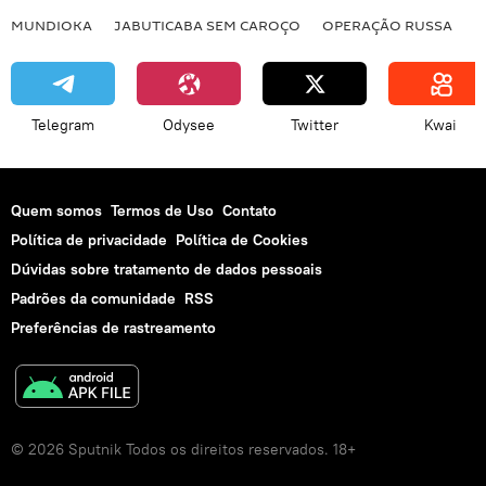
MUNDIOKA
JABUTICABA SEM CAROÇO
OPERAÇÃO RUSSA
I
Força Aérea
narcotráfico
fronteira
defesa cibernética
guerra eletrônica
defesa química
Telegram
Odysee
Twitter
Kwai
defesa biológica
aeronaves
aviões
turboélice
Quem somos
Termos de Uso
Contato
Política de privacidade
Política de Cookies
Dúvidas sobre tratamento de dados pessoais
Padrões da comunidade
RSS
Preferências de rastreamento
© 2026 Sputnik Todos os direitos reservados. 18+