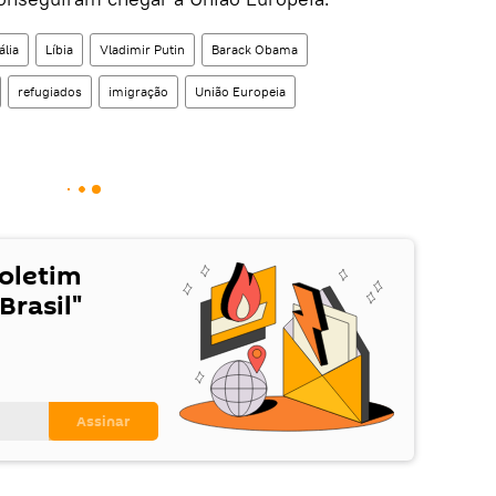
tália
Líbia
Vladimir Putin
Barack Obama
refugiados
imigração
União Europeia
Boletim
Brasil"