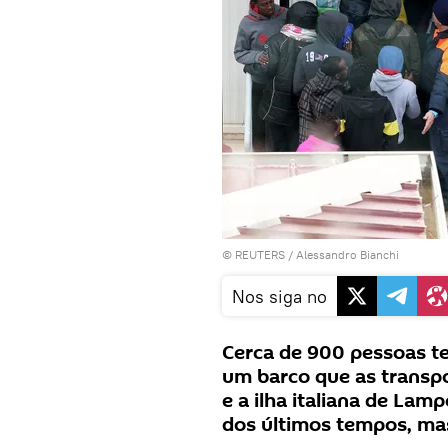
©
REUTERS
/ Alessandro Bianchi
Nos siga no
Cerca de 900 pessoas t
um barco que as transpo
e a ilha italiana de Lam
dos últimos tempos, mas