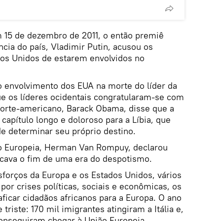
 15 de dezembro de 2011, o então premiê
ncia do país, Vladimir Putin, acusou os
dos Unidos de estarem envolvidos no
 envolvimento dos EUA na morte do líder da
ue os líderes ocidentais congratularam-se com
norte-americano, Barack Obama, disse que a
apítulo longo e doloroso para a Líbia, que
de determinar seu próprio destino.
ão Europeia, Herman Van Rompuy, declarou
cava o fim de uma era do despotismo.
forços da Europa e os Estados Unidos, vários
por crises políticas, sociais e econômicas, os
icar cidadãos africanos para a Europa. O ano
riste: 170 mil imigrantes atingiram a Itália e,
conseguiram chegar à União Europeia.