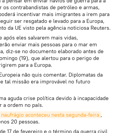
 a pensar em enviar navios de guerra para a
r os contrabandistas de petróleo e armas,
poderá incentivar mais imigrantes a irem para
eguir ser resgatado e levado para a Europa,
 da UE visto pela agência noticiosa Reuters.
 após eles salvarem mais vidas,
oderão enviar mais pessoas para o mar em
, diz-se no documento elaborado antes de
ingo (19), que alertou para o perigo de
rigirem para a Europa.
uropeia não quis comentar. Diplomatas da
e tal missão era improvável no futuro
ma aguda crise política devido à incapacidade
r a ordem no país.
naufrágio aconteceu nesta segunda-feira
,
enos 20 pessoas.
e 17 de fevereiro e o término da guerra civil