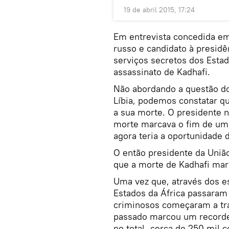
19 de abril 2015, 17:24
Em entrevista concedida em
russo e candidato à presidê
serviços secretos dos Esta
assassinato de Kadhafi.
Não abordando a questão do
Líbia, podemos constatar q
a sua morte. O presidente 
morte marcava o fim de um c
agora teria a oportunidade 
O então presidente da Uni
que a morte de Kadhafi mar
Uma vez que, através dos es
Estados da África passaram 
criminosos começaram a traf
passado marcou um recorde t
no total, cerca de 250 mil 