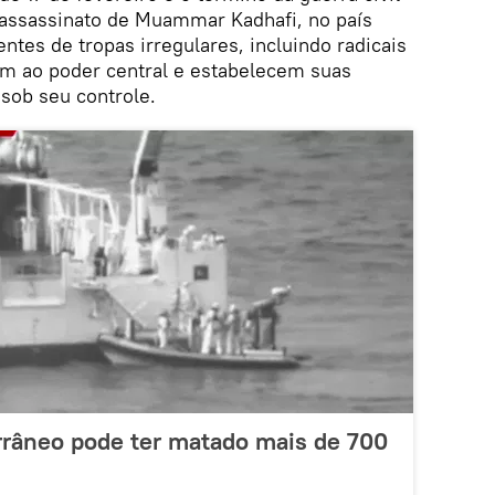
 assassinato de Muammar Kadhafi, no país
tes de tropas irregulares, incluindo radicais
m ao poder central e estabelecem suas
s sob seu controle.
rrâneo pode ter matado mais de 700