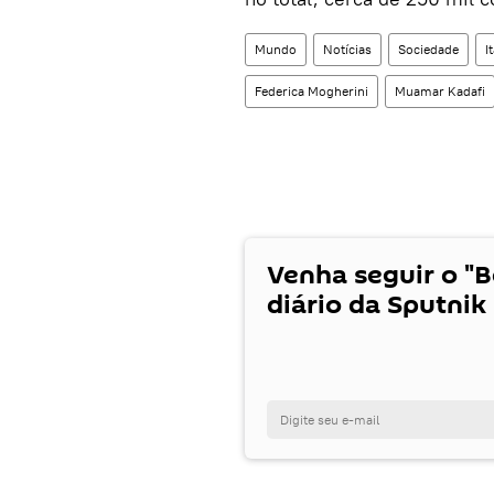
Mundo
Notícias
Sociedade
I
Federica Mogherini
Muamar Kadafi
Venha seguir o "
diário da Sputnik 