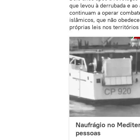
que levou à derrubada e ao
continuam a operar combaten
islâmicos, que não obedece
próprias leis nos território
Naufrágio no Medite
pessoas