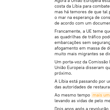
Agora a União Europeia está
costa da Líbia para combate
mas há temores de que tal 
o mar na esperança de cons
de acordo com um documento
Francamente, a UE teme que
as quadrilhas de tráfico p
embarcações sem segurança
afogamento em massa de dom
muito mais migrantes se di
Um porta-voz da Comissão E
União Europeia disseram qu
próximo.
A Líbia está passando por u
das autoridades de restaura
Ao mesmo tempo
mais um 
levando as vidas de pelo m
Dois anos após a revolução d