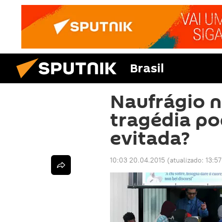
Brasil
Naufrágio n
tragédia po
evitada?
10:03 20.04.2015
(atualizado:
13:57