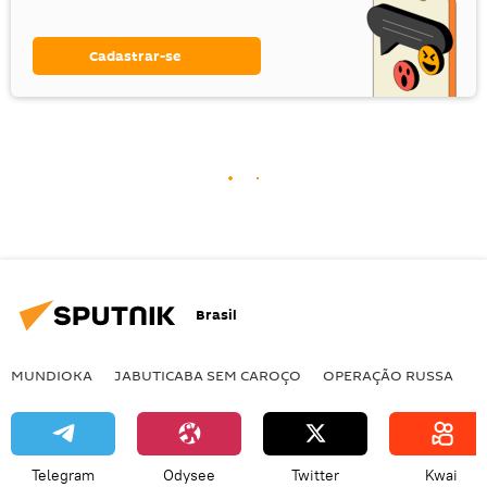
Cadastrar-se
Brasil
MUNDIOKA
JABUTICABA SEM CAROÇO
OPERAÇÃO RUSSA
I
Telegram
Odysee
Twitter
Kwai