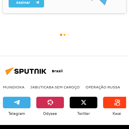
Assinar
Brasil
MUNDIOKA
JABUTICABA SEM CAROÇO
OPERAÇÃO RUSSA
I
Telegram
Odysee
Twitter
Kwai