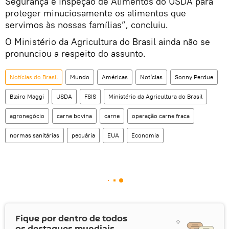
Segurança e Inspeção de Alimentos do USDA para
proteger minuciosamente os alimentos que
servimos às nossas famílias”, concluiu.
O Ministério da Agricultura do Brasil ainda não se
pronunciou a respeito do assunto.
Notícias do Brasil
Mundo
Américas
Notícias
Sonny Perdue
Blairo Maggi
USDA
FSIS
Ministério da Agricultura do Brasil
agronegócio
carne bovina
carne
operação carne fraca
normas sanitárias
pecuária
EUA
Economia
Fique por dentro de todos
os destaques mundiais