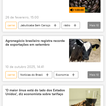
carne de boi
carne suína
1:00:00
carne de porco
exportações brasileiras
26 de fevereiro, 15:00
exportações
agronegócio
carne
Jabuticaba Sem Caroço
rádio
Mais
10
Brasil
Rio de Janeiro
consumo
meio ambiente
podcast
tubarão
Agronegócio brasileiro registra recorde
de exportações em setembro
merendas
proibição
alimentação
comida
10 de outubro 2025, 14:41
carne
Notícias do Brasil
Economia
Mais
10
Carlos Fávaro
Brasil
Ásia
ApexBrasil
MRE
agropecuária
'O maior ônus está do lado dos Estados
Unidos', diz economista sobre tarifaço
Agronegócio
gado
carne bovina
carne de porco