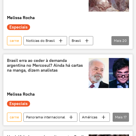
Melissa Rocha
Especiais
carne
Notícias do Brasil
Brasil
Mais
20
Donald Trump
Luiz Inácio Lula da Silva
Estados Unidos
China
Brasil erra ao ceder à demanda
argentina no Mercosul? Ainda há cartas
Casa Branca
tarifaço
Economia
na manga, dizem analistas
commodities
laranja
café
tarifas
mercado
juros
Melissa Rocha
inflação
consumo
exportações
Especiais
exclusiva
EUA
guerra tarifária
carne bovina
carne
Panorama internacional
Américas
Mais
17
Rússia
Javier Milei
Donald Trump
China
Argentina
Brasil