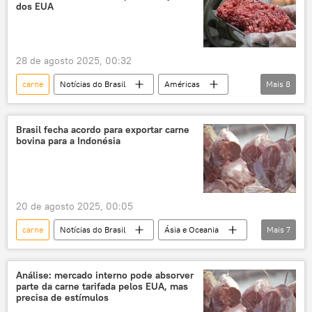
Agência Brasileira de Promoção de Exportações e Investimentos (ApexBrasil)
dos EUA
exportações brasileiras
carne de frango
carne bovina
28 de agosto 2025, 00:32
carne
Notícias do Brasil
Américas
Mais
8
Estados Unidos
México
Brasil
Abiec
exportações
Economia
Brasil fecha acordo para exportar carne
bovina para a Indonésia
Agronegócio
tarifaço
20 de agosto 2025, 00:05
carne
Notícias do Brasil
Ásia e Oceania
Mais
7
Economia
Indonésia
Brasil
Estados Unidos
Itamaraty
Análise: mercado interno pode absorver
parte da carne tarifada pelos EUA, mas
carne bovina
comércio
precisa de estímulos