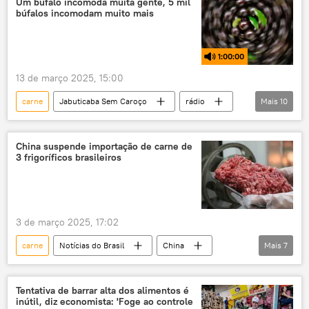
Um búfalo incomoda muita gente, 5 mil
búfalos incomodam muito mais
Mercosul
importações
exportações
exportações brasileiras
1:00:00
comércio exterior
comércio
trigo
13 de março 2025, 15:00
exclusiva
livre comércio
carne
Jabuticaba Sem Caroço
rádio
Mais
10
Estados Unidos
EUA
podcast
Brasil
búfalo
fauna brasileira
flora
deserto
China suspende importação de carne de
3 frigoríficos brasileiros
Rondônia
leite
ecologia
meio ambiente
3 de março 2025, 17:02
carne
Notícias do Brasil
China
Mais
7
Brasil
Abiec
carne bovina
exportação
Economia
comércio
Tentativa de barrar alta dos alimentos é
inútil, diz economista: 'Foge ao controle
JBS