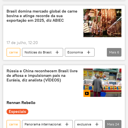
Geraldo Alckmin
Javier Milei
Brasil
Coreia do Sul
Argentina
Mercosul
Brasil domina mercado global de carne
bovina e atinge recorde da sua
comércio
parceiro comercial
exportação em 2025, diz ABIEC
comércio exterior
comércio bilateral
17 de julho, 12:20
carne
Notícias do Brasil
Economia
Mais
6
Brasil
China
Estados Unidos
Sputnik
carne bovina
exportação
Rússia e China reconhecem Brasil livre
de aftosa e impulsionam país na
Eurásia, diz analista (VÍDEOS)
Rennan Rebello
Especiais
carne
Panorama internacional
exclusiva
Mais
24