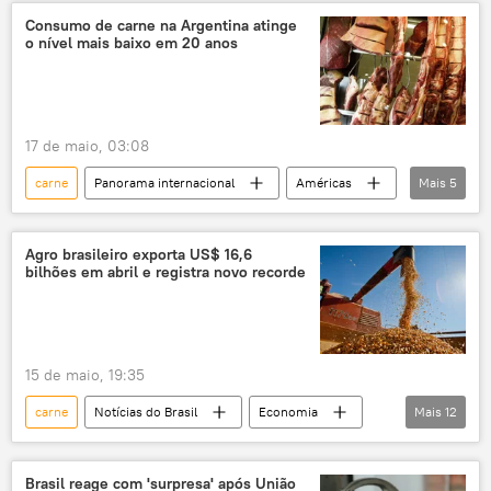
O Globo
carne bovina
Consumo de carne na Argentina atinge
o nível mais baixo em 20 anos
17 de maio, 03:08
carne
Panorama internacional
Américas
Mais
5
Argentina
Patagônia
consumo
vendas
exportação
Agro brasileiro exporta US$ 16,6
bilhões em abril e registra novo recorde
15 de maio, 19:35
carne
Notícias do Brasil
Economia
Mais
12
Brasil
China
Conab
agropecuária
agricultura
Brasil reage com 'surpresa' após União