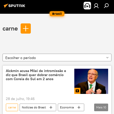
Brasil
carne
Escolher o período
Alckmin acusa Milei de intromissão e
diz que Brasil quer dobrar comércio
com Coreia do Sul em 2 anos
28 de julho, 19:46
carne
Notícias do Brasil
Economia
Mais
10