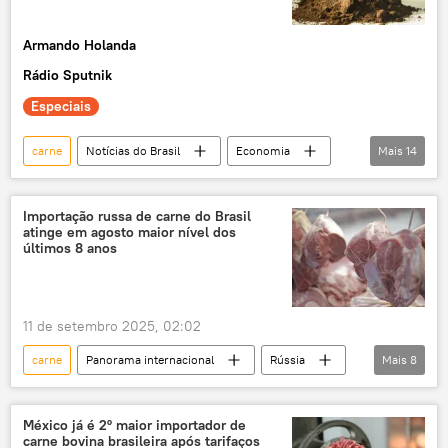
Armando Holanda
Rádio Sputnik
Especiais
carne
Notícias do Brasil
Economia
Mais
14
Estados Unidos
Brasil
BNDES
Jabuticaba Sem Caroço
exclusiva
Importação russa de carne do Brasil
atinge em agosto maior nível dos
podcast
EUA
últimos 8 anos
Banco Nacional de Desenvolvimento Econômico e Social
tarifaço
café
commodities
11 de setembro 2025, 02:02
exportações
guerra tarifária
carne
Panorama internacional
Rússia
Mais
8
tarifas
Federação da Rússia
Brasil
China
exportações
México já é 2º maior importador de
carne bovina brasileira após tarifaços