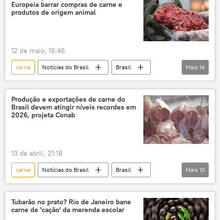
Europeia barrar compras de carne e
agronegócio
recorde
exportações
produtos de origem animal
exportações brasileiras
carne bovina
soja
frutas
12 de maio, 16:46
carne
Notícias do Brasil
Brasil
Mais
14
Uruguai
Argentina
Comissão Europeia
Europa
Produção e exportações de carne do
Brasil devem atingir níveis recordes em
exportações
exportações brasileiras
2026, projeta Conab
carne de frango
carne bovina
carne de porco
carne de boi
13 de abril, 21:18
pecuária
carne
Notícias do Brasil
Brasil
Mais
10
Ministério da Agricultura, Pecuária e Abastecimento (Mapa)
Conab
Paraguai
União Europeia
Companhia Nacional de Abastecimento
Tubarão no prato? Rio de Janeiro bane
carne de 'cação' da merenda escolar
carne de frango
carne bovina