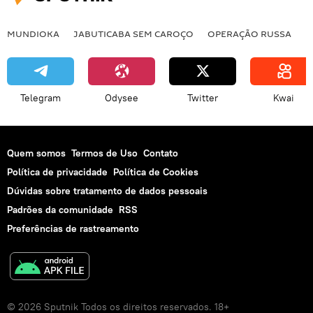
MUNDIOKA
JABUTICABA SEM CAROÇO
OPERAÇÃO RUSSA
I
Telegram
Odysee
Twitter
Kwai
Quem somos
Termos de Uso
Contato
Política de privacidade
Política de Cookies
Dúvidas sobre tratamento de dados pessoais
Padrões da comunidade
RSS
Preferências de rastreamento
© 2026 Sputnik Todos os direitos reservados. 18+