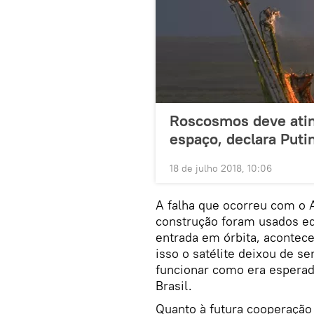
Roscosmos deve atin
espaço, declara Puti
18 de julho 2018, 10:06
A falha que ocorreu com o 
construção foram usados eq
entrada em órbita, acontec
isso o satélite deixou de se
funcionar como era esperad
Brasil.
Quanto à futura cooperação