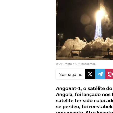
© AP Photo / AP/Roscosmos
Nos siga no
AngoSat-1, o satélite do
Angola, foi lançado nos
satélite ter sido coloca
se perdeu, foi reestabel
novamente. Atualmente o