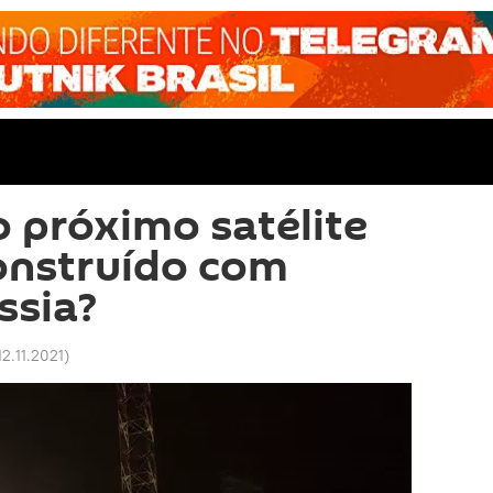
 próximo satélite
onstruído com
ssia?
12.11.2021
)