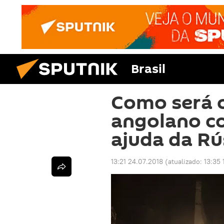
Brasil
Como será o
angolano c
ajuda da Rú
13:21 24.07.2018
(atualizado:
13:35 