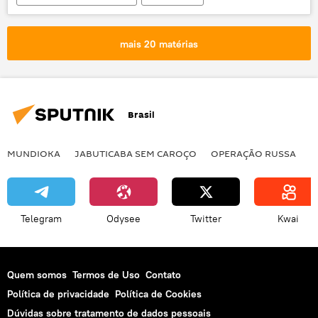
Notícias
Khalifa Haftar
ex-oficial
bruxo
Líbia
mais 20 matérias
Brasil
MUNDIOKA
JABUTICABA SEM CAROÇO
OPERAÇÃO RUSSA
I
Telegram
Odysee
Twitter
Kwai
Quem somos
Termos de Uso
Contato
Política de privacidade
Política de Cookies
Dúvidas sobre tratamento de dados pessoais