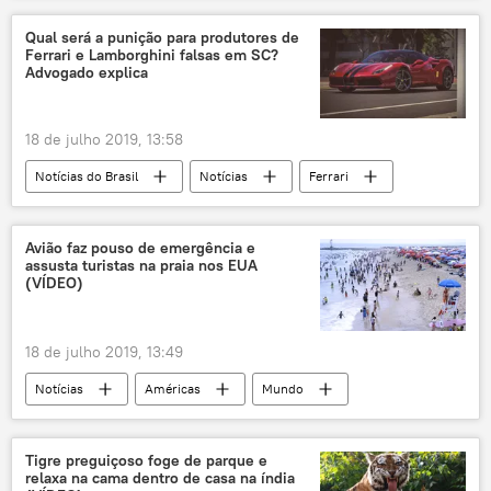
Qual será a punição para produtores de
Ferrari e Lamborghini falsas em SC?
Advogado explica
18 de julho 2019, 13:58
Notícias do Brasil
Notícias
Ferrari
falsificação
carros
Polícia Civil
Avião faz pouso de emergência e
assusta turistas na praia nos EUA
(VÍDEO)
18 de julho 2019, 13:49
Notícias
Américas
Mundo
Sociedade
incidente aéreo
pouso de emergência
EUA
Tigre preguiçoso foge de parque e
relaxa na cama dentro de casa na índia