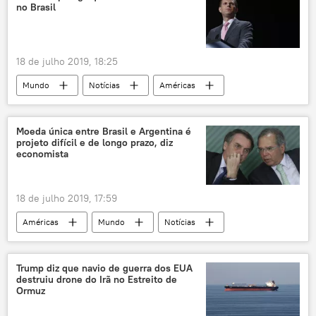
no Brasil
18 de julho 2019, 18:25
Mundo
Notícias
Américas
Jair Bolsonaro
Donald Trump
Moeda única entre Brasil e Argentina é
projeto difícil e de longo prazo, diz
economista
18 de julho 2019, 17:59
Américas
Mundo
Notícias
Notícias do Brasil
Jair Bolsonaro
Paulo Guedes
Argentina
Trump diz que navio de guerra dos EUA
destruiu drone do Irã no Estreito de
Ormuz