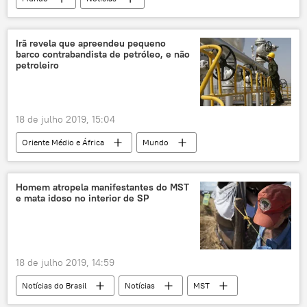
Oriente Médio e África
Américas
Irã
EUA
Irã revela que apreendeu pequeno
barco contrabandista de petróleo, e não
petroleiro
18 de julho 2019, 15:04
Oriente Médio e África
Mundo
Notícias
Irã
contrabando
Mohammad Javad Zarif
Homem atropela manifestantes do MST
e mata idoso no interior de SP
Corpo da Guarda Revolucionária Islâmica do Irã
petróleo
petroleiros
Reino Unido
diplomacia
EUA
18 de julho 2019, 14:59
Notícias do Brasil
Notícias
MST