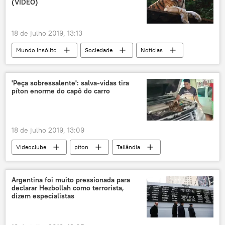
(VÍDEO)
18 de julho 2019, 13:13
Mundo insólito
Sociedade
Notícias
tigre
parque
alagamentos
chuvas
Índia
'Peça sobressalente': salva-vidas tira
píton enorme do capô do carro
18 de julho 2019, 13:09
Videoclube
píton
Tailândia
carro
capô
Argentina foi muito pressionada para
declarar Hezbollah como terrorista,
dizem especialistas