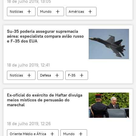
18 de julho 2019, 13:05
Notícias
Mundo
Américas
Buenos Aires
Hezbollah
AMIA
Argentina
Su-35 poderia assegurar supremacia
aérea: especialista compara avião russo
e F-35 dos EUA
18 de julho 2019, 12:41
Notícias
Defesa
F-35
Su-35
caças russos
Donald Trump
Turquia
S-400
Ex-oficial do exército de Haftar divulga
meios místicos de persuasão do
marechal
18 de julho 2019, 12:26
Oriente Médio e África
Mundo