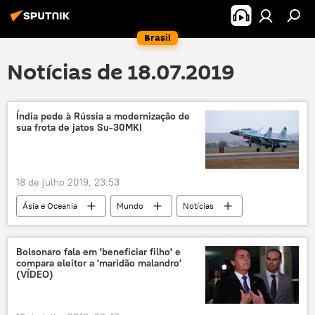
Brasil
Notícias de 18.07.2019
Índia pede à Rússia a modernização de
sua frota de jatos Su-30MKI
18 de julho 2019, 23:53
Ásia e Oceania
Mundo
Notícias
Su-30MKI
Índia
Rússia
Bolsonaro fala em 'beneficiar filho' e
compara eleitor a 'maridão malandro'
(VÍDEO)