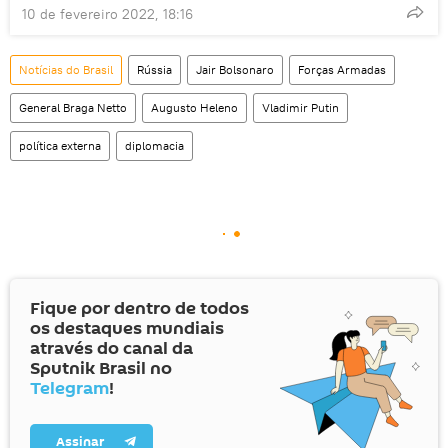
10 de fevereiro 2022, 18:16
Notícias do Brasil
Rússia
Jair Bolsonaro
Forças Armadas
General Braga Netto
Augusto Heleno
Vladimir Putin
política externa
diplomacia
Fique por dentro de todos
os destaques mundiais
através do canal da
Sputnik Brasil no
Telegram
!
Assinar