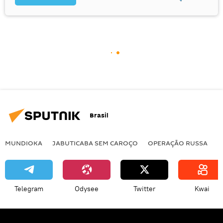
Brasil
MUNDIOKA
JABUTICABA SEM CAROÇO
OPERAÇÃO RUSSA
I
Telegram
Odysee
Twitter
Kwai