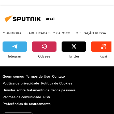
Brasil
MUNDIOKA
JABUTICABA SEM CAROÇO
OPERAÇÃO RUSSA
I
Telegram
Odysee
Twitter
Kwai
Quem somos
Termos de Uso
Contato
Política de privacidade
Política de Cookies
Dúvidas sobre tratamento de dados pessoais
Padrões da comunidade
RSS
Preferências de rastreamento