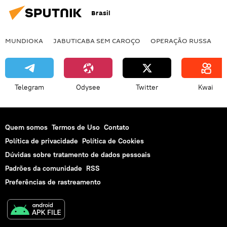
Brasil
MUNDIOKA
JABUTICABA SEM CAROÇO
OPERAÇÃO RUSSA
I
Telegram
Odysee
Twitter
Kwai
Quem somos
Termos de Uso
Contato
Política de privacidade
Política de Cookies
Dúvidas sobre tratamento de dados pessoais
Padrões da comunidade
RSS
Preferências de rastreamento