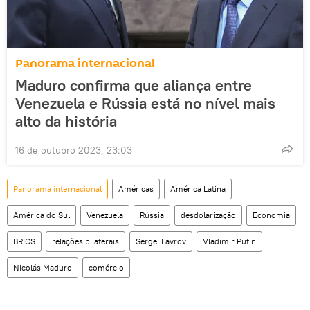
Panorama internacional
Maduro confirma que aliança entre
Venezuela e Rússia está no nível mais
alto da história
16 de outubro 2023, 23:03
Panorama internacional
Américas
América Latina
América do Sul
Venezuela
Rússia
desdolarização
Economia
BRICS
relações bilaterais
Sergei Lavrov
Vladimir Putin
Nicolás Maduro
comércio