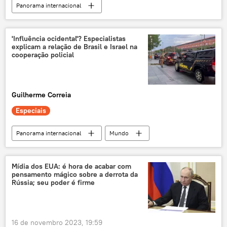
Panorama internacional
Oriente Médio e África
Mundo
Israel
Gaza
Faixa de Gaza
'Influência ocidental'? Especialistas
explicam a relação de Brasil e Israel na
Hamas
Forças de Defesa de Israel (FDI)
cooperação policial
Haaretz
Palestina
Autoridade Nacional Palestina
Guilherme Correia
Autoridade Palestina
Especiais
Panorama internacional
Mundo
Flávio Dino
Benjamin Netanyahu
Brasil
Israel
Hezbollah
Mídia dos EUA: é hora de acabar com
pensamento mágico sobre a derrota da
Polícia Federal
Palestina
exclusiva
Rússia; seu poder é firme
geopolítica mundial
tensão geopolítica
geopolítica
América do Sul
16 de novembro 2023, 19:59
Oriente Médio
Faixa de Gaza