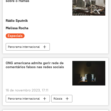
sobre o Hamas
Organização do Tratado do Atlântico Norte
Rádio Sputnik
Melissa Rocha
Especiais
Panorama internacional
Oriente Médio e África
Mundo
Yasser Arafat
Gaza
Israel
ONG americana admite gerir rede de
comentários falsos nas redes sociais
Jordânia
ONU
Hamas
Pelé
Cisjordânia
Faixa de Gaza
Exército israelense
Palestina
16 de novembro 2023, 17:11
exclusiva
Panorama internacional
Rússia
Américas
Lituânia
Estados Unidos