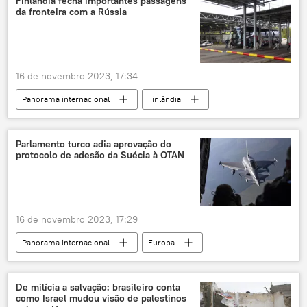
Finlândia fecha importantes passagens
da fronteira com a Rússia
sistema antitanque
16 de novembro 2023, 17:34
Panorama internacional
Finlândia
Rússia
Helsinque
fronteira
Europa
imigração
Parlamento turco adia aprovação do
protocolo de adesão da Suécia à OTAN
Organização do Tratado do Atlântico Norte
OTAN
Bloomberg
16 de novembro 2023, 17:29
Panorama internacional
Europa
OTAN
Suécia
Hungria
Fuat Oktay
Recep Tayyip Erdogan
De milícia a salvação: brasileiro conta
como Israel mudou visão de palestinos
Anatólia