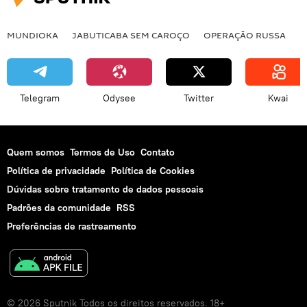
MUNDIOKA
JABUTICABA SEM CAROÇO
OPERAÇÃO RUSSA
I
Telegram
Odysee
Twitter
Kwai
Quem somos
Termos de Uso
Contato
Política de privacidade
Política de Cookies
Dúvidas sobre tratamento de dados pessoais
Padrões da comunidade
RSS
Preferências de rastreamento
© 2026 Sputnik Todos os direitos reservados. 18+