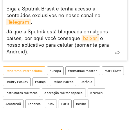
Siga a Sputnik Brasil e tenha acesso a
conteúdos exclusivos no nosso canal no
Telegram
.
Já que a Sputnik está bloqueada em alguns
países, por aqui você consegue
baixar
o
nosso aplicativo para celular (somente para
Android).
Panorama internacional
Europa
Emmanuel Macron
Mark Rutte
Dmitry Peskov
França
Países Baixos
Ucrânia
instrutores militares
operação militar especial
Kremlin
Amsterdã
Londres
Kiev
Paris
Berlim