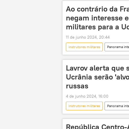
Ao contrário da Fr
negam interesse e
militares para a U
11 de junho 2024, 20:44
instrutores militares
Panorama inte
Mark Rutte
Dmitry Peskov
operação militar especial
Kre
Lavrov alerta que 
Paris
Berlim
Ucrânia serão 'alv
russas
4 de junho 2024, 16:00
instrutores militares
Panorama inte
Emmanuel Macron
Ucrânia
soldados
operação militar es
República Centro-