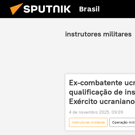
Brasil
instrutores militares
Ex-combatente ucr
qualificação de in
Exército ucraniano
4 de novembro 2025, 09:09
instrutores militares
Operação mili
Estados Unidos
Canadá