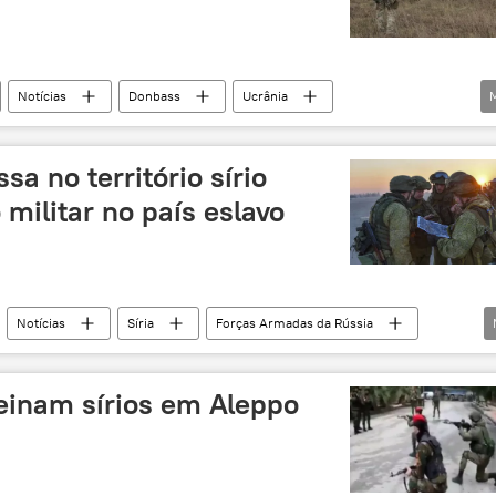
Notícias
Donbass
Ucrânia
Eduard Basurin
Forças Armadas da Ucrânia
ilitar
prontidão de combate
ofensiva
EUA
a no território sírio
militar no país eslavo
Notícias
Síria
Forças Armadas da Rússia
reinam sírios em Aleppo