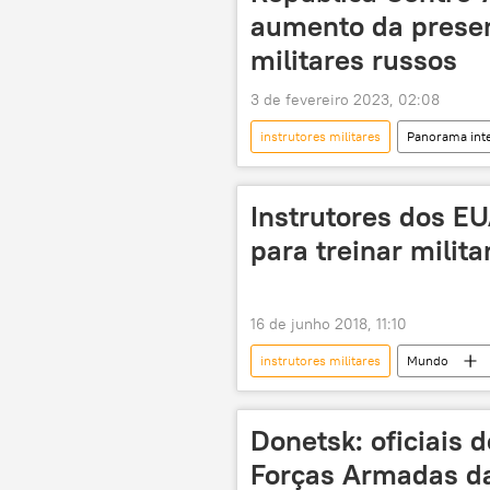
Ministério das Relações Exteriores
aumento da presen
militares russos
3 de fevereiro 2023, 02:08
instrutores militares
Panorama inte
Rússia
instrutores
Organização das Nações Unidas
Instrutores dos 
para treinar milit
16 de junho 2018, 11:10
instrutores militares
Mundo
Exército dos EUA
treinament
Donetsk: oficiais 
Forças Armadas da