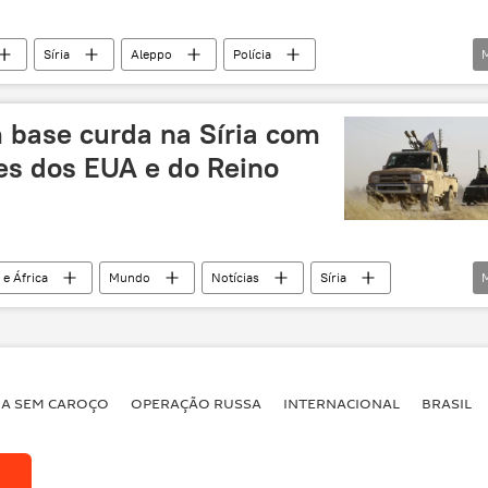
Síria
Aleppo
Polícia
militares russos
soldados sirios
batalha
proteção
 base curda na Síria com
res dos EUA e do Reino
 e África
Mundo
Notícias
Síria
Tal Tamer
base
milícia curda
curdos
BA SEM CAROÇO
OPERAÇÃO RUSSA
INTERNACIONAL
BRASIL