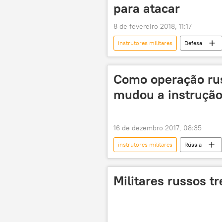
para atacar
8 de fevereiro 2018, 11:17
instrutores militares
Defesa
República Popular de Donetsk
acordos de Minsk
presença m
Como operação russ
mudou a instrução 
16 de dezembro 2017, 08:35
instrutores militares
Rússia
cadetes
Militares russos t