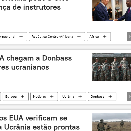
instrutores
Legião Estrangeira
Donbass
ça de instrutores
rnacional
República Centro-Africana
África
Conselho de Segurança das Nações Unidas
ONU
EUA chegam a Donbass
ares ucranianos
Europa
Notícias
Ucrânia
Donbass
o
franco-atiradores
milícia
EUA
dos EUA verificam se
 Ucrânia estão prontas