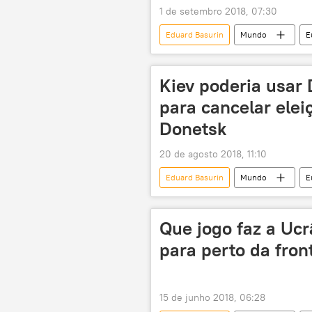
1 de setembro 2018, 07:30
Eduard Basurin
Mundo
E
Aleksandr Zakharchenko morre em ate
República Popular de Donetsk
Kiev poderia usar
ataque
manobras
para cancelar elei
Donetsk
20 de agosto 2018, 11:10
Eduard Basurin
Mundo
E
Donetsk
acordos de Minsk
conflito armado
Que jogo faz a Ucr
para perto da fron
15 de junho 2018, 06:28