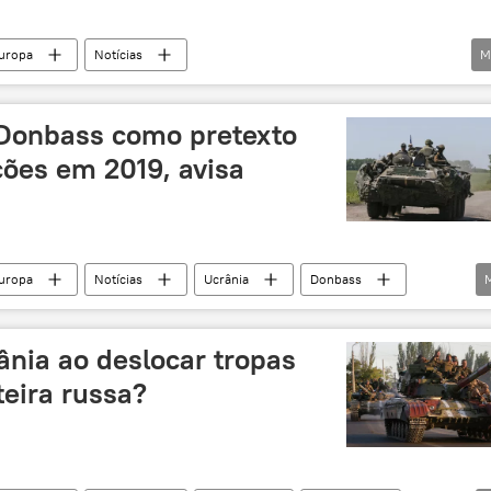
uropa
Notícias
M
ntado
Ucrânia
Leste da Ásia
Donbass
Aleksandr Zakharchenko
assassinato
ofensiva
 Donbass como pretexto
ções em 2019, avisa
uropa
Notícias
Ucrânia
Donbass
ofensiva
eleições presidenciais
ânia ao deslocar tropas
teira russa?