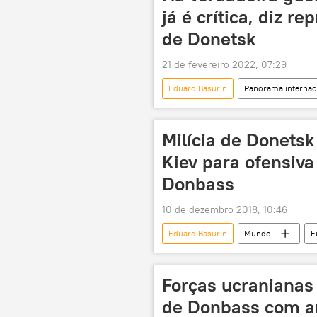
já é crítica, diz r
de Donetsk
21 de fevereiro 2022, 07:29
Eduard Basurin
Panorama internac
Forças Armadas da Ucrânia
Lugansk
Mariupol
Milícia de Donetsk
Ministério do Interior
Kiev para ofensiv
Donbass
10 de dezembro 2018, 10:46
Eduard Basurin
Mundo
E
Mariupol
Ucrânia
F
preparação
tanques
Forças ucranianas
de Donbass com ar