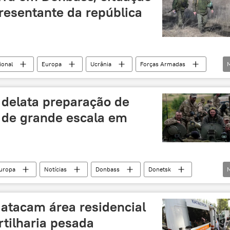
epresentante da república
ional
Europa
Ucrânia
Forças Armadas
Donbass
Milícia Popular de Donetsk
Rossiya 1
Aeroporto de Donetsk
Kominternovo
 delata preparação de
a de grande escala em
uropa
Notícias
Donbass
Donetsk
orças Armadas da Ucrânia
RPD
ofensiva
lançador de foguete
 atacam área residencial
tilharia pesada