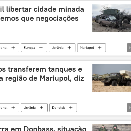
il libertar cidade minada
remos que negociações
ional
Europa
Ucrânia
Mariupol
Donbass
Rossiya 24
nos transferem tanques e
 região de Mariupol, diz
ional
Ucrânia
Donetsk
Grad
S-300
Buk
Kiev
Carcóvia
rra em Donbass, situação