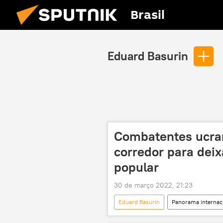
Brasil
Eduard Basurin
Combatentes ucra
corredor para deix
popular
30 de março 2022, 21:23
Eduard Basurin
Panorama internac
República Popular de Donetsk