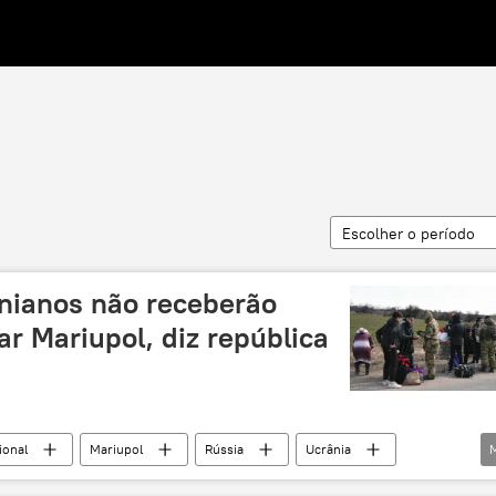
Escolher o período
nianos não receberão
ar Mariupol, diz república
ional
Mariupol
Rússia
Ucrânia
Donetsk
operação militar