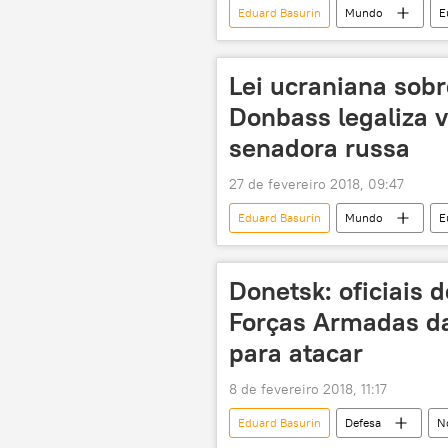
Eduard Basurin
Mundo
E
Mariupol
Mar de Azov
Copa do Mundo de 2018
trop
Lei ucraniana sobr
Donbass legaliza v
senadora russa
27 de fevereiro 2018, 09:47
Eduard Basurin
Mundo
E
República Popular de Donetsk
Donetsk: oficiais 
Forças Armadas da
para atacar
8 de fevereiro 2018, 11:17
Eduard Basurin
Defesa
No