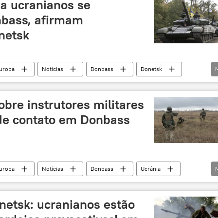
ia ucranianos se
bass, afirmam
netsk
uropa
Notícias
Donbass
Donetsk
bre instrutores militares
de contato em Donbass
uropa
Notícias
Donbass
Ucrânia
vocação
Defesa
netsk: ucranianos estão