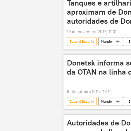
Tanques e artilhar
aproximam de Don
autoridades de Do
19 de novembro 2017, 11:01
Eduard Basurin
Mundo
E
Ucrânia
material bélico
Donetsk informa so
da OTAN na linha 
8 de outubro 2017, 13:12
Eduard Basurin
Mundo
E
RPD
atiradores
pro
Autoridades de Do