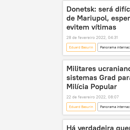
Milícia Popular de Donetsk
Donetsk: será difíc
de Mariupol, espe
evitem vítimas
28 de fevereiro 2022, 04:31
Eduard Basurin
Panorama internac
República Popular de Donetsk
Militares ucrania
sistemas Grad para
Milícia Popular
22 de fevereiro 2022, 08:07
Eduard Basurin
Panorama internac
República Popular de Donetsk
Há verdadeira gue