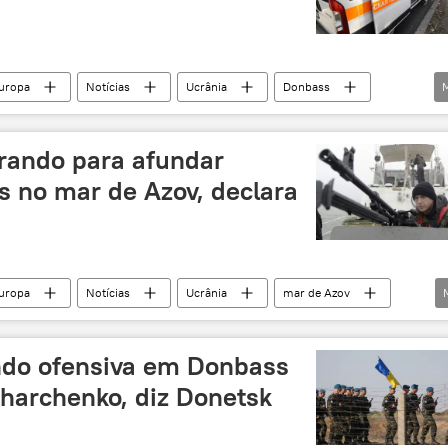
uropa
Notícias
Ucrânia
Donbass
nsk
Polônia
conflitos
arando para afundar
s no mar de Azov, declara
uropa
Notícias
Ucrânia
mar de Azov
sk
provocação
afundamento
embarcações
ndo ofensiva em Donbass
harchenko, diz Donetsk