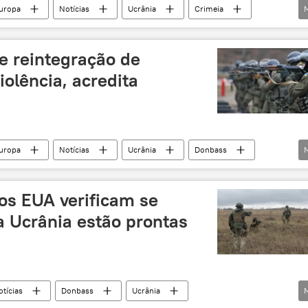
uropa
Notícias
Ucrânia
Crimeia
Ruslan Balbek
Duma de Estado
as
presença militar
Rússia
e reintegração de
iolência, acredita
uropa
Notícias
Ucrânia
Donbass
lei
reintegração
violência
dos EUA verificam se
 Ucrânia estão prontas
tícias
Donbass
Ucrânia