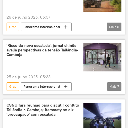
ONU
Senado
tensões sociais
26 de julho 2025, 05:37
Grad
Panorama internacional
Mais
8
Ásia e Oceania
Mundo
Anwar Ibrahim
Tailândia
Camboja
'Risco de nova escalada': jornal chinês
avalia perspectivas da tensão Tailândia-
Malásia
Camboja
Associação de Nações do Sudeste Asiático (ASEAN)
Associação das Nações do Sudeste Asiático
25 de julho 2025, 05:33
Grad
Panorama internacional
Mais
7
Ásia e Oceania
Defesa
Bangkok
Camboja
Tailândia
Global Times
CSNU fará reunião para discutir conflito
Tailândia × Camboja; Itamaraty se diz
F-16
'preocupado' com escalada