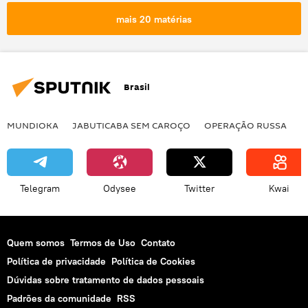
RPD
Abrams
Ministério da Defesa
mais 20 matérias
Ministério da Defesa da Rússia
Himars
ATACMS
Patriot
Tochka-U
Mi-8
drone
drones
Brasil
veículo aéreo não tripulado
VANT
MUNDIOKA
JABUTICABA SEM CAROÇO
OPERAÇÃO RUSSA
I
Telegram
Odysee
Twitter
Kwai
Quem somos
Termos de Uso
Contato
Política de privacidade
Política de Cookies
Dúvidas sobre tratamento de dados pessoais
Padrões da comunidade
RSS