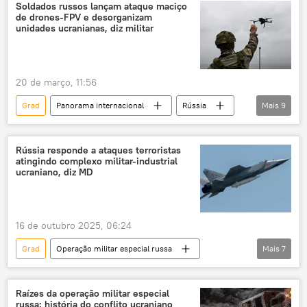
Ministério da Defesa (Rússia)
Himars
Defesa
Soldados russos lançam ataque maciço
de drones-FPV e desorganizam
Forças Armadas da Rússia
unidades ucranianas, diz militar
Forças Armadas da Ucrânia
Exército da Ucrânia
Ucrânia
20 de março, 11:56
drones
ataques
artilharia
Grad
Panorama internacional
Rússia
Mais
9
Forças Armadas
Himars
Norte
Carcóvia
Estados Unidos
Sputnik
Forças Armadas
Rússia responde a ataques terroristas
atingindo complexo militar-industrial
Forças Armadas da Ucrânia
drones
ucraniano, diz MD
Himars
Ucrânia
16 de outubro 2025, 06:24
Grad
Operação militar especial russa
Mais
7
Rússia
Ucrânia
República Popular de Donetsk
Carcóvia
Raízes da operação militar especial
russa: história do conflito ucraniano