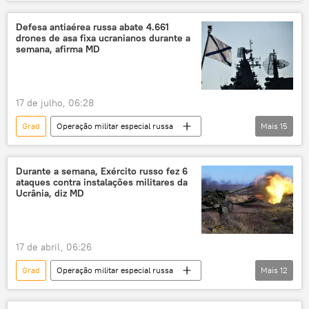
Rússia
Federação da Rússia
Ministério da Defesa (Rússia)
Defesa antiaérea russa abate 4.661
drones de asa fixa ucranianos durante a
Forças Armadas da Rússia
semana, afirma MD
conflito ucraniano
Exército da Ucrânia
drones
libertação
Carcóvia
17 de julho, 06:28
Zaporozhie
Vostok
Grad
Operação militar especial russa
Mais
15
Forças Armadas
Ministério da Defesa
Rússia
Federação da Rússia
Ministério da Defesa (Rússia)
Durante a semana, Exército russo fez 6
ataques contra instalações militares da
Forças Armadas da Rússia
Ucrânia, diz MD
conflito ucraniano
Ucrânia
Exército da Ucrânia
drones
17 de abril, 06:26
antiartilharia
lançador de mísseis
Grad
Operação militar especial russa
Mais
12
Ministério da Defesa
Rússia
Federação da Rússia
Forças Armadas da Ucrânia
Odessa