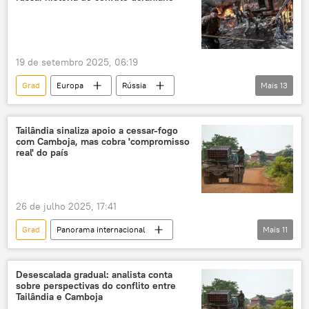
Forças Armadas da Ucrânia
Ministério da Defesa
Patriot
19 de setembro 2025, 06:19
Grad
Europa
Rússia
Mais
13
Viktor Yanukovich
Vladimir Putin
Pyotr Poroshenko
Kiev
Donetsk
Tailândia sinaliza apoio a cessar-fogo
com Camboja, mas cobra 'compromisso
Ucrânia
RPD
real' do país
Forças Armadas da Ucrânia
Organização para a Segurança e Cooperação na Europa (OSCE)
26 de julho 2025, 17:41
Smerch
Constituição
Donbass
Grad
Panorama internacional
Mais
11
Raízes da operação militar especial russa: a história do conflito ucraniano
Ásia e Oceania
Mundo
Donald Trump
Hun Sen
Camboja
Desescalada gradual: analista conta
sobre perspectivas do conflito entre
Tailândia
Bangkok
Força Aérea
Tailândia e Camboja