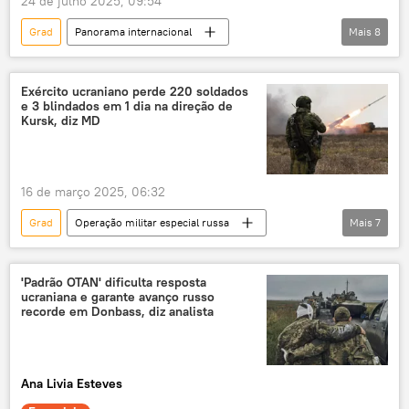
24 de julho 2025, 09:54
Mundo
Patrimônio Mundial
F-16
Grad
Panorama internacional
Mais
8
Ásia e Oceania
Rússia
Tailândia
Camboja
Federação da Rússia
Exército ucraniano perde 220 soldados
e 3 blindados em 1 dia na direção de
Associação de Nações do Sudeste Asiático (ASEAN)
Kursk, diz MD
Associação das Nações do Sudeste Asiático
Sputnik
16 de março 2025, 06:32
Grad
Operação militar especial russa
Mais
7
Europa
Rússia
Exército
Kursk
Centro
Carcóvia
'Padrão OTAN' dificulta resposta
ucraniana e garante avanço russo
Norte
recorde em Donbass, diz analista
Ana Livia Esteves