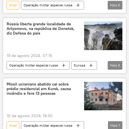
Grad
Operação militar especial russa
Mais
6
Europa
Rússia
RPD
República Popular de Donetsk
Rússia liberta grande localidade de
Artyomovo, na república de Donetsk,
República Popular de Lugansk
RPL
diz Defesa do país
19 de agosto 2024, 07:16
Operação militar especial russa
Europa
Mais
8
RPD
Rússia
Forças Armadas
Forças Armadas da Rússia
Míssil ucraniano abatido cai sobre
prédio residencial em Kursk, causa
República Popular de Donetsk
Zaporozhie
incêndio e fere 13 pessoas
Kherson
Ministério da Defesa da Rússia
10 de agosto 2024, 18:50
Grad
Operação militar especial russa
Mais
7