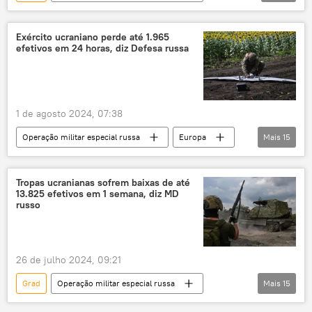
Europa
Rússia
Piotr Smirnov
Ucrânia
Telegram
Kursk
Exército ucraniano perde até 1.965
efetivos em 24 horas, diz Defesa russa
operação militar especial
1 de agosto 2024, 07:38
Operação militar especial russa
Europa
Mais
15
Exército
Exército da Ucrânia
Forças Armadas
Forças Armadas da Rússia
Tropas ucranianas sofrem baixas de até
13.825 efetivos em 1 semana, diz MD
Patriot
República Popular de Donetsk
russo
RPD
Sumy
Carcóvia
Ministério da Defesa
26 de julho 2024, 09:21
Ministério da Defesa da Rússia
Grad
Operação militar especial russa
Mais
15
República Popular de Lugansk
RPL
Europa
República Popular de Donetsk
Himars
ATACMS