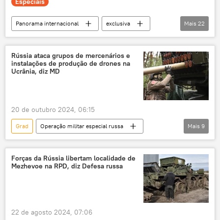
Especiais
Panorama internacional
exclusiva
Mais
22
Rússia
Donald Trump
Ucrânia
Donbass
Kiev
OTAN
Rússia ataca grupos de mercenários e
instalações de produção de drones na
Casa Branca
Kursk
conflito
Ucrânia, diz MD
negociações
linha de defesa
Lugansk
Carcóvia
20 de outubro 2024, 06:15
Vladimir Zelensky
EUA
Grad
Operação militar especial russa
Mais
9
operação militar especial
operação militar
Rússia
Europa
Carcóvia
Estados Unidos
Ucrânia
Federação da Rússia
Organização do Tratado do Atlântico Norte
Forças da Rússia libertam localidade de
Mezhevoe na RPD, diz Defesa russa
Ministério da Defesa (Rússia)
Europa
Américas
Forças Armadas da Ucrânia
Forças Armadas
conflito ucraniano
Himars
22 de agosto 2024, 07:06