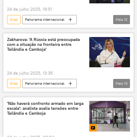
24 de julho 2025, 19:51
Grad
Panorama internacional
Mais
12
Ásia e Oceania
Camboja
Tailândia
Brasil
ONU
CSNU
Zakharova: 'A Rússia está preocupada
com a situação na fronteira entre
Conselho de Segurança das Nações Unidas
Tailândia e Camboja'
Nações Unidas
Organização das Nações Unidas
escalada
24 de julho 2025, 13:35
Ministério das Relações Exteriores do Brasil
Grad
Panorama internacional
Mais
13
Itamaraty
Ásia e Oceania
Rússia
Maria Zakharova
Tailândia
'Não haverá confronto armado em larga
escala': analista avalia tensões entre
Camboja
Federação da Rússia
Tailândia e Camboja
Ministério das Relações Exteriores da Rússia
Sputnik
Al Jazeera
UNESCO