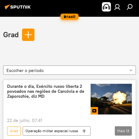
Brasil
Grad
Escolher o período
Durante o dia, Exército russo liberta 2
povoados nas regiões de Carcóvia e de
Zaporozhie, diz MD
22 de julho, 07:41
Grad
Operação militar especial russa
Mais
13