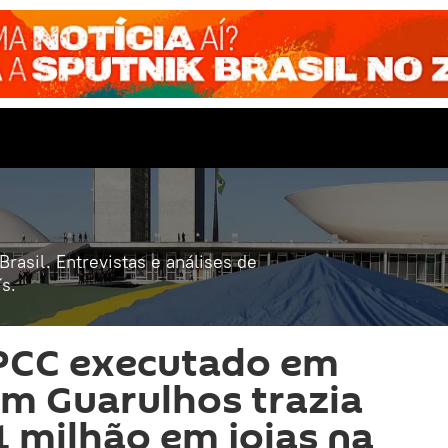
rasil. Entrevistas e análises de
s.
 PCC executado em
m Guarulhos trazia
1 milhão em joias na