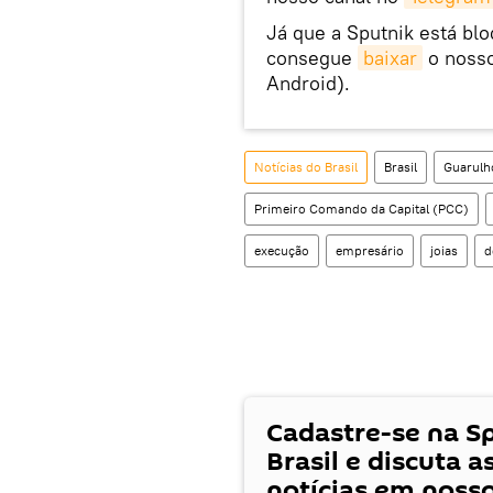
Já que a Sputnik está bl
consegue
baixar
o nosso
Android).
Notícias do Brasil
Brasil
Guarulh
Primeiro Comando da Capital (PCC)
execução
empresário
joias
d
Cadastre-se na S
Brasil e discuta a
notícias em noss