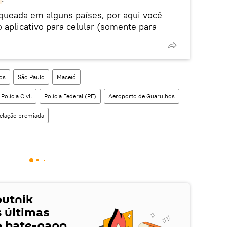
oqueada em alguns países, por aqui você
 aplicativo para celular (somente para
os
São Paulo
Maceió
Polícia Civil
Polícia Federal (PF)
Aeroporto de Guarulhos
elação premiada
putnik
s últimas
o bate-papo