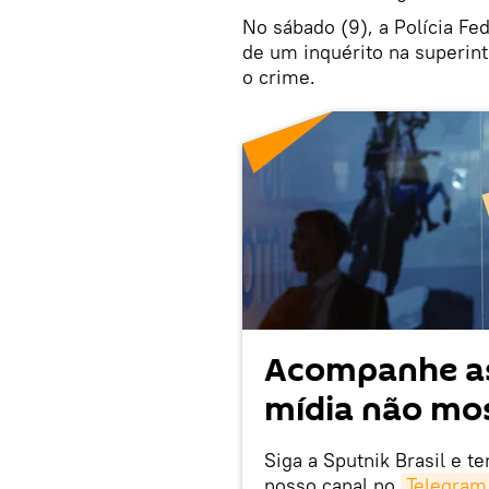
No sábado (9), a Polícia Fe
de um inquérito na superin
o crime.
Acompanhe as
mídia não mos
Siga a Sputnik Brasil e t
nosso canal no
Telegram