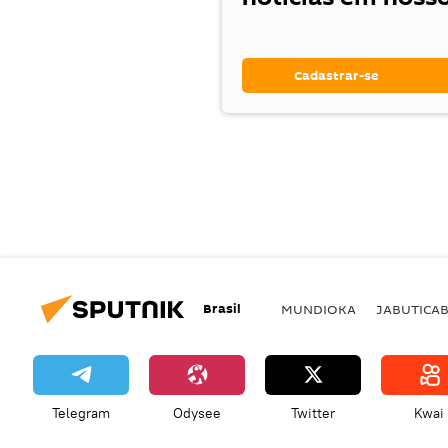
Cadastrar-se
Brasil
MUNDIOKA
JABUTICA
Telegram
Odysee
Twitter
Kwai