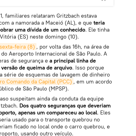
1, familiares relataram Gritzbach estava
com a namorada a Maceió (AL), e que
teria
 cobrar uma dívida de um conhecido
. Ele tinha
Vitória (ES) neste domingo (10).
sexta-feira (8)
, por volta das 16h, na área de
do Aeroporto Internacional de São Paulo. A
meras de segurança e
a principal linha de
a versão de queima de arquivo
. Isso porque
ma série de esquemas de lavagem de dinheiro
ro Comando da Capital (PCC)
, em um acordo
úblico de São Paulo (MPSP).
caso suspeitam ainda da conduta da equipe
itzbach.
Dos quatro seguranças que deveriam
oporto, apenas um compareceu ao local
. Eles
seria usado para o transporte quebrou no
riam ficado no local onde o carro quebrou, e
eroporto, usando outro veículo.