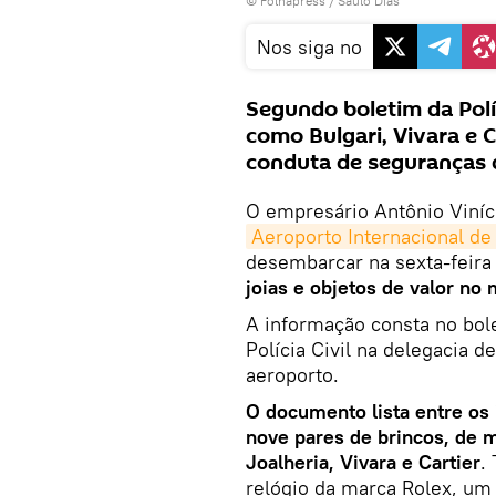
©
Folhapress
/ Saulo Dias
Nos siga no
Segundo boletim da Políc
como Bulgari, Vivara e 
conduta de seguranças 
O empresário Antônio Viníc
Aeroporto Internacional de
desembarcar na sexta-feira
joias e objetos de valor no
A informação consta no bole
Polícia Civil na delegacia d
aeroporto.
O documento lista entre os i
nove pares de brincos, de 
Joalheria, Vivara e Cartier
.
relógio da marca Rolex, um