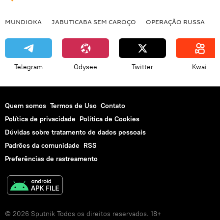
MUNDIOKA
JABUTICABA SEM CAROÇO
OPERAÇÃO RUSSA
I
Telegram
Odysee
Twitter
Kwai
Quem somos
Termos de Uso
Contato
Política de privacidade
Política de Cookies
Dúvidas sobre tratamento de dados pessoais
Padrões da comunidade
RSS
Preferências de rastreamento
© 2026 Sputnik Todos os direitos reservados. 18+