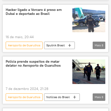
Américas
Luiz Inácio Lula da Silva
Delcy Rodríguez
Henri Falcón
Hacker ligado a Vorcaro é preso em
Dubai e deportado ao Brasil
Venezuela
São Paulo
Minas Gerais
Força Aérea Brasileira (FAB)
KC-390
Brasil
16 de maio, 20:44
Aeroporto de Guarulhos
Sputnik Brasil
Mais
8
Notícias do Brasil
Mundo
Daniel Vorcaro
Dubai
Brasil
Polícia prende suspeitos de matar
delator no Aeroporto de Guarulhos
Emirados Árabes Unidos
Polícia Federal (PF)
Polícia Federal
7 de dezembro 2024, 21:28
Aeroporto de Guarulhos
Notícias do Brasil
Mais
8
São Paulo