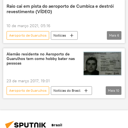
Guarulhos
acidente aéreo
acidente
Raio cai em pista do aeroporto de Cumbica e destrói
revestimento (VÍDEO)
Américas
América do Sul
Boeing
Boeing 737
10 de março 2021, 05:16
Aeroporto de Guarulhos
Notícias
Mais
6
Mundo insólito
Sociedade
São Paulo
Guarulhos
Alemão residente no Aeroporto de
Guarulhos tem como hobby bater nas
aeroporto de Guarulhos
raio
pessoas
23 de março 2017, 19:01
Aeroporto de Guarulhos
Notícias do Brasil
Mais
10
Notícias
Stephan Brode
Polícia Federal
Consulado alemão em SP
GRU Airport
polícia
extradição
Brasil
violência
exílio
comportamento