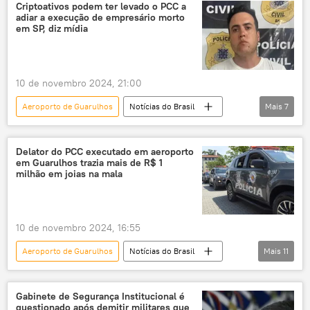
Primeiro Comando da Capital (PCC)
Polícia
Criptoativos podem ter levado o PCC a
adiar a execução de empresário morto
Brasil
PCC
Drogas
tráfico
em SP, diz mídia
Crime organizado
10 de novembro 2024, 21:00
Aeroporto de Guarulhos
Notícias do Brasil
Mais
7
Brasil
Primeiro Comando da Capital (PCC)
empresário
São Paulo
Delator do PCC executado em aeroporto
em Guarulhos trazia mais de R$ 1
criptomoedas
moedas virtuais
milhão em joias na mala
execução
10 de novembro 2024, 16:55
Aeroporto de Guarulhos
Notícias do Brasil
Mais
11
Brasil
Guarulhos
São Paulo
Maceió
Primeiro Comando da Capital (PCC)
Gabinete de Segurança Institucional é
questionado após demitir militares que