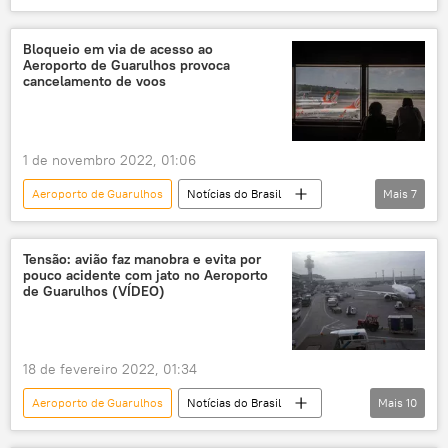
Líbano
São Paulo
Hezbollah
Polícia Federal
antiterrorismo
Bloqueio em via de acesso ao
Aeroporto de Guarulhos provoca
governo Lula
cancelamento de voos
1 de novembro 2022, 01:06
Aeroporto de Guarulhos
Notícias do Brasil
Mais
7
rodovias
Guarulhos
aeroporto
Jair Bolsonaro
caminhoneiros
Tensão: avião faz manobra e evita por
pouco acidente com jato no Aeroporto
bloqueio
obstrução
de Guarulhos (VÍDEO)
18 de fevereiro 2022, 01:34
Aeroporto de Guarulhos
Notícias do Brasil
Mais
10
aeronave
aeroportos
Brasil