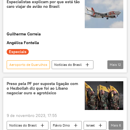
São Paulo
Rio de Janeiro
Especialistas explicam por que está tão
caro viajar de avião no Brasil
Forças Armadas
Polícia Federal
Polícia Rodoviária Federal (PRF)
Porto de Santos
Guilherme Correia
Ministério da Justiça e Segurança Pública
Angélica Fontella
José Mucio Monteiro
Polícia Federal (PF)
Especiais
Força Nacional
Aeroporto de Guarulhos
Notícias do Brasil
Mais
12
Brasil
Agência Nacional de Aviação Civil (ANAC)
Preso pela PF por suposta ligação com
o Hezbollah diz que foi ao Líbano
aeroporto internacional Tom Jobim
negociar ouro e agrotóxico
Rio de Janeiro
Nordeste
Galeão
Guarulhos
aeroporto de Guarulhos
9 de novembro 2023, 17:55
aviação
aviação comercial
Notícias do Brasil
Flávio Dino
Israel
Mais
6
aviação civil
exclusiva