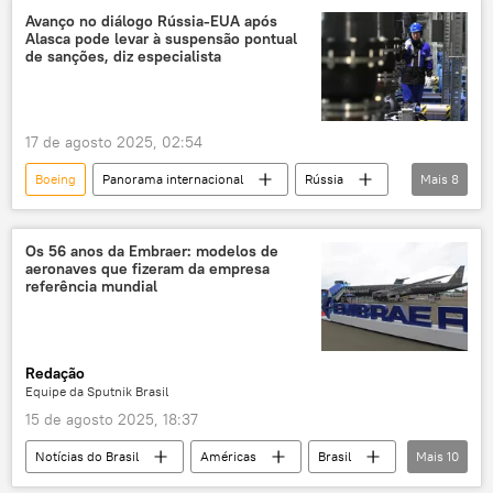
Ministério das Relações Exteriores da Rússia
Avanço no diálogo Rússia-EUA após
Alasca pode levar à suspensão pontual
Corte Internacional de Justiça
Europa
de sanções, diz especialista
Ucrânia
RPD
avião
queda
investigação
17 de agosto 2025, 02:54
Boeing
Panorama internacional
Rússia
Mais
8
Américas
Vladimir Putin
Donald Trump
Sergei Lavrov
Os 56 anos da Embraer: modelos de
aeronaves que fizeram da empresa
Federação da Rússia
Estados Unidos
referência mundial
Alasca
ExxonMobil
Redação
Equipe da Sputnik Brasil
15 de agosto 2025, 18:37
Notícias do Brasil
Américas
Brasil
Mais
10
Estados Unidos
Força Aérea Brasileira (FAB)