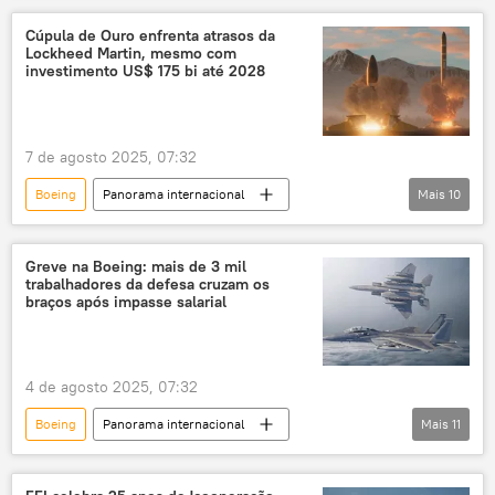
Embraer
Legacy
E-175
Cúpula de Ouro enfrenta atrasos da
Lockheed Martin, mesmo com
A-29
Super Tucano
lista
investimento US$ 175 bi até 2028
EUA
KC-390
7 de agosto 2025, 07:32
Boeing
Panorama internacional
Mais
10
Américas
Defesa
Donald Trump
Coreia do Norte
Irã
Greve na Boeing: mais de 3 mil
trabalhadores da defesa cruzam os
Estados Unidos
Lockheed Martin
braços após impasse salarial
MDA
defesa aérea
sistema de defesa aérea
Defense News
4 de agosto 2025, 07:32
Boeing
Panorama internacional
Mais
11
Américas
EUA
Missouri
Illinois
Estados Unidos
BBC