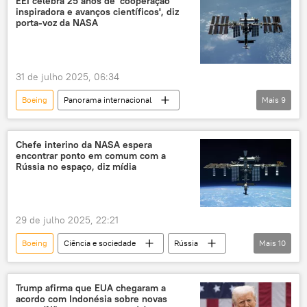
EEI celebra 25 anos de 'cooperação
inspiradora e avanços científicos', diz
F-15
Boeing 737
greve
porta-voz da NASA
defesa aeroespacial
Defesa
aeronaves
31 de julho 2025, 06:34
Boeing
Panorama internacional
Mais
9
Ciência e Tecnologia
Estados Unidos
Japão
oceano Pacífico
SpaceX
Chefe interino da NASA espera
encontrar ponto em comum com a
Estação Espacial Internacional
EEI
Rússia no espaço, diz mídia
NASA
Sputnik
29 de julho 2025, 22:21
Boeing
Ciência e sociedade
Rússia
Mais
10
Estados Unidos
Federação da Rússia
Roscosmos
Reuters
Trump afirma que EUA chegaram a
acordo com Indonésia sobre novas
Estação Espacial Internacional
CST-100