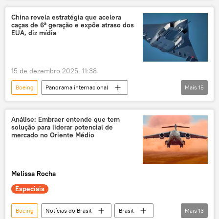
América do Sul
Índia
comércio
China revela estratégia que acelera
caças de 6ª geração e expõe atraso dos
comércio internacional
Embraer
EUA, diz mídia
aviação civil
Ásia e Oceania
Defesa
Nova Deli
Airbus
15 de dezembro 2025, 11:38
Boeing
Panorama internacional
Mais
15
Ásia e Oceania
South China Morning Post
caça
caças de sexta geração
China
Análise: Embraer entende que tem
solução para liderar potencial de
Pequim
projeto
forças armadas
mercado no Oriente Médio
equipamento militar
novas aeronaves
aeronave
Defesa
Washington
Melissa Rocha
Estados Unidos
Chengdu
Especiais
Boeing
Notícias do Brasil
Brasil
Mais
13