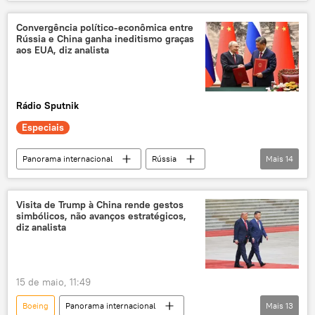
Embraer
O Globo
Airbus
aviação civil
aviação
Convergência político-econômica entre
Rússia e China ganha ineditismo graças
aos EUA, diz analista
Rádio Sputnik
Especiais
Panorama internacional
Rússia
Mais
14
China
Estados Unidos
Donald Trump
Vladimir Putin
Visita de Trump à China rende gestos
simbólicos, não avanços estratégicos,
Ucrânia
BRICS
exclusiva
diz analista
Xi Jinping
Poder da Sibéria 2
Ocidente
Sul Global
15 de maio, 11:49
Diego Pautasso
EUA
gasoduto
Boeing
Panorama internacional
Mais
13