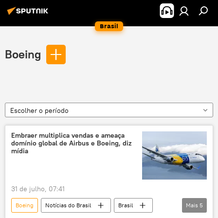
Brasil
Boeing
Escolher o período
Embraer multiplica vendas e ameaça
domínio global de Airbus e Boeing, diz
mídia
31 de julho, 07:41
Boeing
Notícias do Brasil
Brasil
Mais
5