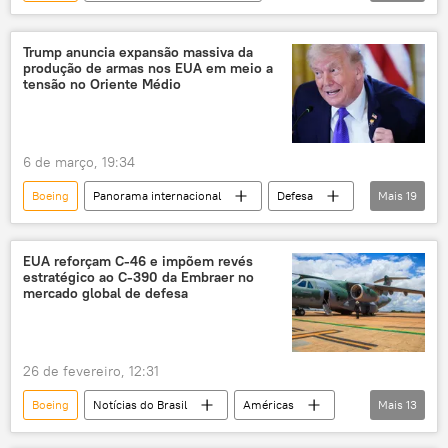
Américas
Ásia e Oceania
China
EUA
Donald Trump
Xi Jinping
Trump anuncia expansão massiva da
produção de armas nos EUA em meio a
análise
Marco Rubio
Pequim
tensão no Oriente Médio
comércio
política internacional
parceria estratégica
estabilidade estratégica
6 de março, 19:34
relações bilaterais
Boeing
Panorama internacional
Defesa
Mais
19
Américas
Donald Trump
Estados Unidos
Oriente Médio
Irã
EUA reforçam C‑46 e impõem revés
estratégico ao C‑390 da Embraer no
Lockheed Martin
BAE Systems
mercado global de defesa
Casa Branca
armas
EUA
Raytheon
Northrop Grumman
26 de fevereiro, 12:31
Oriente Médio e África
guerra
Boeing
Notícias do Brasil
Américas
Mais
13
armamentos
armamentos pesados
América Latina
América Latina
expansão
complexo militar-industrial