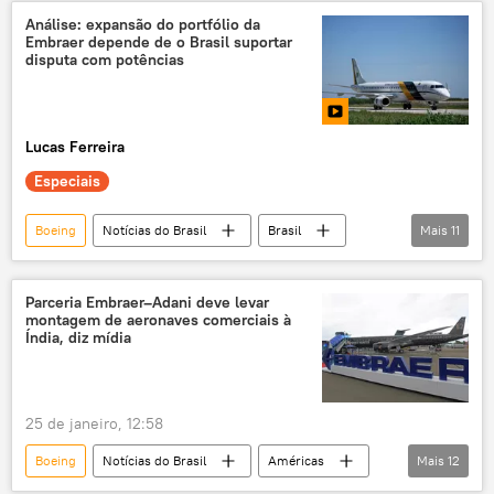
Brasil
EUA
Embraer
setor militar-industrial
Análise: expansão do portfólio da
Embraer depende de o Brasil suportar
Defesa
Washington
disputa com potências
Estados Unidos
Força Aérea
KC-390
exportação
Lucas Ferreira
equipamento militar
aeronave
Especiais
Boeing
Notícias do Brasil
Brasil
Mais
11
Índia
Uzbequistão
Embraer
Airbus
Super Tucano
KC-390
Parceria Embraer–Adani deve levar
montagem de aeronaves comerciais à
A-29
aviação
aviões
Índia, diz mídia
exclusiva
vídeo
25 de janeiro, 12:58
Boeing
Notícias do Brasil
Américas
Mais
12
Brasil
América Latina