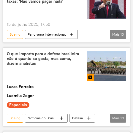
taxas: 'Não vamos pagar nada'
ISS
EEI
Américas
Europa
15 de julho 2025, 17:50
Boeing
Panorama internacional
Mais
10
Ásia e Oceania
Donald Trump
Indonésia
Estados Unidos
O que importa para a defesa brasileira
não é quanto se gasta, mas como,
Américas
EUA
acordo
dizem analistas
taxas
tarifas
exportações
Lucas Ferreira
Ludmila Zeger
Especiais
Boeing
Notícias do Brasil
Defesa
Mais
10
Brasil
América do Sul
OTAN