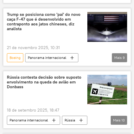
Oriente Médio
Arábia Saudita
C-130
Airbus
KC-390
Trump se posiciona como 'pai' do novo
caça F-47 que é desenvolvido em
Embraer
EUA
tecnologia militar
contraponto aos jatos chineses, diz
analista
multilateralismo
exclusiva
Emirados Árabes Unidos
Estados Unidos
21 de novembro 2025, 10:31
Defesa
Boeing
Panorama internacional
Mais
9
Donald Trump
Igor Korotchenko
Estados Unidos
China
F-35
Rússia contesta decisão sobre suposto
envolvimento na queda de avião em
Chengdu
Casa Branca
caça
Donbass
Shenyang
18 de setembro 2025, 18:47
Panorama internacional
Rússia
Mais
10
Donbass
República Popular de Donetsk