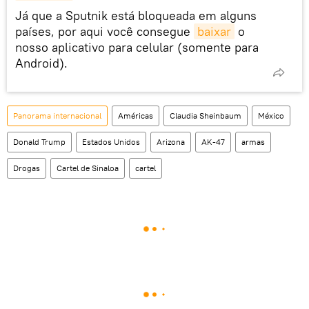
Já que a Sputnik está bloqueada em alguns
países, por aqui você consegue
baixar
o
nosso aplicativo para celular (somente para
Android).
Panorama internacional
Américas
Claudia Sheinbaum
México
Donald Trump
Estados Unidos
Arizona
AK-47
armas
Drogas
Cartel de Sinaloa
cartel