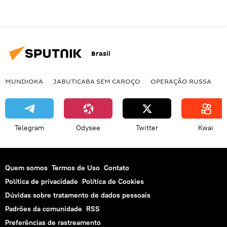
Brasil
MUNDIOKA
JABUTICABA SEM CAROÇO
OPERAÇÃO RUSSA
I
Telegram
Odysee
Twitter
Kwai
Quem somos
Termos de Uso
Contato
Política de privacidade
Política de Cookies
Dúvidas sobre tratamento de dados pessoais
Padrões da comunidade
RSS
Preferências de rastreamento