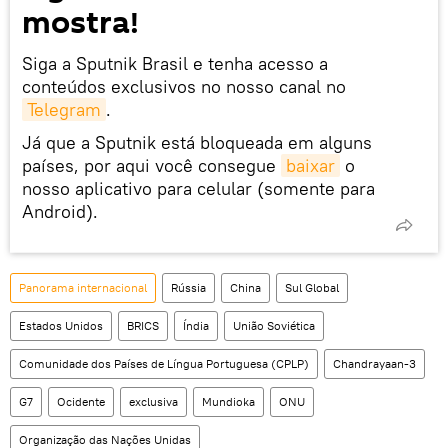
mostra!
Siga a Sputnik Brasil e tenha acesso a
conteúdos exclusivos no nosso canal no
Telegram
.
Já que a Sputnik está bloqueada em alguns
países, por aqui você consegue
baixar
o
nosso aplicativo para celular (somente para
Android).
Panorama internacional
Rússia
China
Sul Global
Estados Unidos
BRICS
Índia
União Soviética
Comunidade dos Países de Língua Portuguesa (CPLP)
Chandrayaan-3
G7
Ocidente
exclusiva
Mundioka
ONU
Organização das Nações Unidas