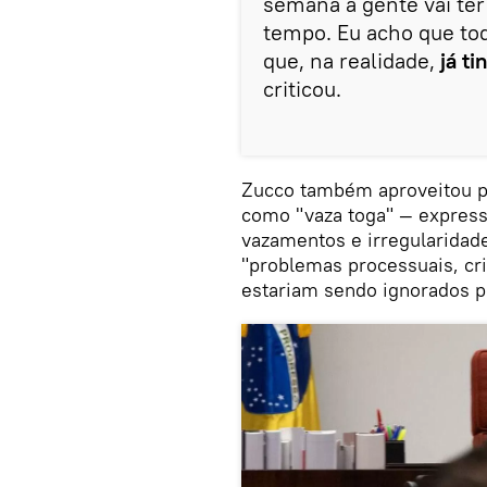
semana a gente vai ter
tempo. Eu acho que t
que, na realidade,
já ti
criticou.
Zucco também aproveitou pa
como "vaza toga" — express
vazamentos e irregularidad
"problemas processuais, cr
estariam sendo ignorados p