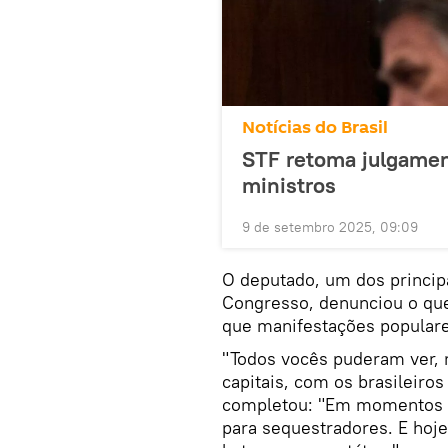
Notícias do Brasil
STF retoma julgamen
ministros
9 de setembro 2025, 09:09
O deputado, um dos principa
Congresso, denunciou o que
que manifestações popula
"Todos vocês puderam ver, 
capitais, com os brasileiros
completou: "Em momentos an
para sequestradores. E hoj