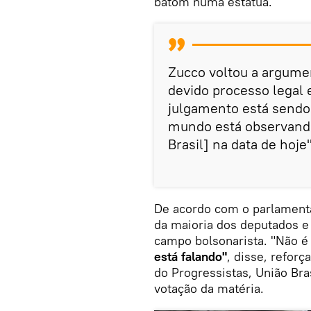
batom numa estátua."
Zucco voltou a argumen
devido processo legal 
julgamento está sendo 
mundo está observando
Brasil] na data de hoje"
De acordo com o parlamentar
da maioria dos deputados e l
campo bolsonarista. "Não é 
está falando"
, disse, refor
do Progressistas, União Br
votação da matéria.