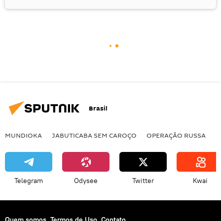
Brasil
MUNDIOKA
JABUTICABA SEM CAROÇO
OPERAÇÃO RUSSA
I
Telegram
Odysee
Twitter
Kwai
Quem somos
Termos de Uso
Contato