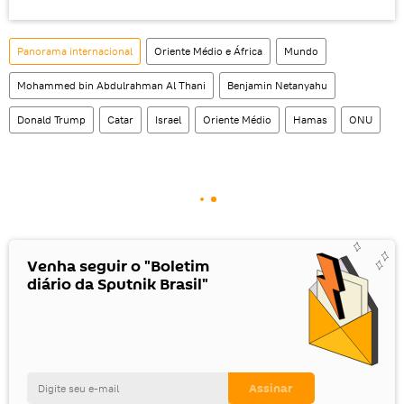
Panorama internacional
Oriente Médio e África
Mundo
Mohammed bin Abdulrahman Al Thani
Benjamin Netanyahu
Donald Trump
Catar
Israel
Oriente Médio
Hamas
ONU
Venha seguir o "Boletim
diário da Sputnik Brasil"