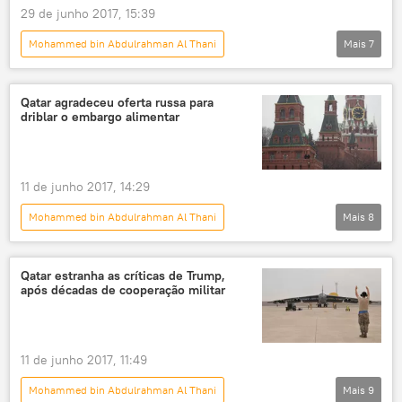
29 de junho 2017, 15:39
Mohammed bin Abdulrahman Al Thani
Mais
7
Oriente Médio e África
Mundo
Notícias
Qatar agradeceu oferta russa para
driblar o embargo alimentar
Ruptura de relações diplomáticas com Qatar
Washington
Rex Tillerson
crise diplomática
11 de junho 2017, 14:29
Mohammed bin Abdulrahman Al Thani
Mais
8
Oriente Médio e África
Mundo
Notícias
Qatar estranha as críticas de Trump,
após décadas de cooperação militar
Ruptura de relações diplomáticas com Qatar
Moscou
crise de alimentos
apoio
Rússia
11 de junho 2017, 11:49
Mohammed bin Abdulrahman Al Thani
Mais
9