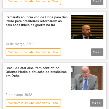
Mohammed bin Abdulrahman Al Thani
Mais
9
Panorama internacional
Mundo
Hakan Fidan
Fuad Hussein
Itamaraty anuncia voo de Doha para São
Paulo para brasileiros retornarem ao
Estados Unidos
Oriente Médio
país após início da guerra no Irã
Catar
Ministério das Relações Exteriores
Sputnik
10 de março, 22:12
Mohammed bin Abdulrahman Al Thani
Mais
8
Notícias do Brasil
Mundo
Doha
São Paulo
Irã
Itamaraty
Brasil e Catar discutem conflito no
Oriente Médio e situação de brasileiros
Brasil
Oriente Médio e África
em Doha
5 de março, 16:12
Mohammed bin Abdulrahman Al Thani
Mais
12