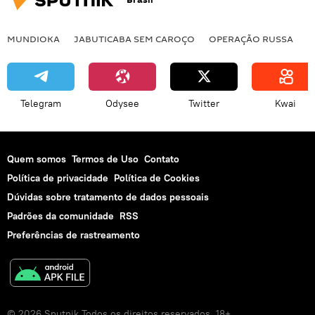
MUNDIOKA
JABUTICABA SEM CAROÇO
OPERAÇÃO RUSSA
I
Telegram
Odysee
Twitter
Kwai
Quem somos
Termos de Uso
Contato
Política de privacidade
Política de Cookies
Dúvidas sobre tratamento de dados pessoais
Padrões da comunidade
RSS
Preferências de rastreamento
© 2026 Sputnik Todos os direitos reservados. 18+