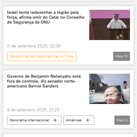
Notícias do Brasil
Mauro Vieira
Catar
Brasil
Oriente Médio
Israel tenta redesenhar a região pela
força, afirma emir do Catar no Conselho
Itamaraty
Irã
Estados Unidos
de Segurança da ONU
EUA
brasileiros
Doha
Oriente Médio e África
11 de setembro 2025, 22:30
Mohammed bin Abdulrahman Al Thani
Mais
10
Panorama internacional
Oriente Médio e África
Mundo
Governo de Benjamin Netanyahu está
fora de controle, diz senador norte-
Benjamin Netanyahu
Donald Trump
americano Bernie Sanders
Catar
Israel
Oriente Médio
Hamas
ONU
9 de setembro 2025, 21:20
Panorama internacional
Américas
Mais
9
Mundo
Benjamin Netanyahu