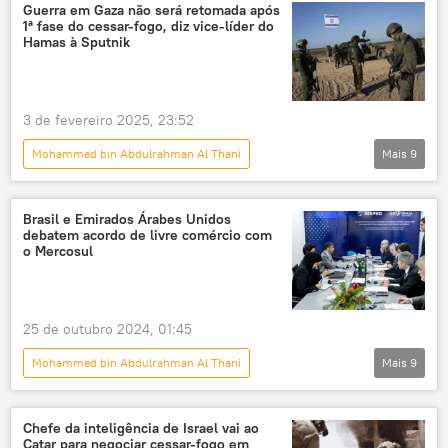
Bernie Sanders
Donald Trump
Guerra em Gaza não será retomada após
1ª fase do cessar-fogo, diz vice-líder do
Israel
Catar
Doha
Hamas à Sputnik
Forças de Defesa de Israel (FDI)
Hamas
3 de fevereiro 2025, 23:52
Mohammed bin Abdulrahman Al Thani
Mais
9
Panorama internacional
Oriente Médio e África
Mundo
Brasil e Emirados Árabes Unidos
debatem acordo de livre comércio com
Benjamin Netanyahu
Israel
o Mercosul
Faixa de Gaza
Gaza
Forças de Defesa de Israel (FDI)
Hamas
25 de outubro 2024, 01:45
Mohammed bin Abdulrahman Al Thani
Mais
9
Notícias do Brasil
Economia
Brasil
Emirados Árabes Unidos
Oriente Médio
Chefe da inteligência de Israel vai ao
Catar para negociar cessar-fogo em