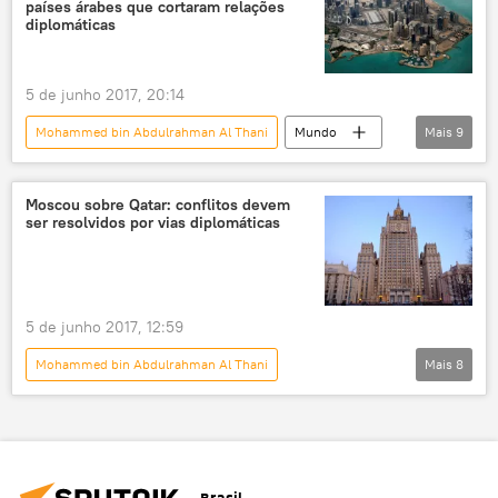
países árabes que cortaram relações
Ruptura de relações diplomáticas com Qatar
diplomáticas
Moscou
crise diplomática
diplomacia
relações internacionais
5 de junho 2017, 20:14
Mohammed bin Abdulrahman Al Thani
Mundo
Mais
9
Notícias
Ruptura de relações diplomáticas com Qatar
Moscou sobre Qatar: conflitos devem
ser resolvidos por vias diplomáticas
Golfo Pérsico
Al Jazeera
crise
relações diplomáticas
conflito
segurança
tensões
5 de junho 2017, 12:59
Mohammed bin Abdulrahman Al Thani
Mais
8
Oriente Médio e África
Mundo
Notícias
Moscou
Sergei Lavrov
relações bilaterais
diplomacia
Brasil
Rússia