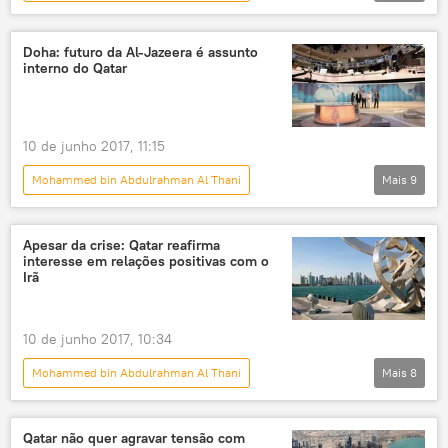
Oriente Médio e África
Mundo
Notícias
Moscou
Oriente Médio
Doha: futuro da Al-Jazeera é assunto
interno do Qatar
RT
RT Arabic
cooperação militar
EUA
10 de junho 2017, 11:15
Mohammed bin Abdulrahman Al Thani
Mais
9
Oriente Médio e África
Mundo
Notícias
Apesar da crise: Qatar reafirma
interesse em relações positivas com o
Ruptura de relações diplomáticas com Qatar
Irã
Moscou
Al Jazeera
TV
emissora
soberania
10 de junho 2017, 10:34
Mohammed bin Abdulrahman Al Thani
Mais
8
Oriente Médio e África
Mundo
Notícias
Qatar não quer agravar tensão com