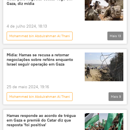
Mercosul
G20
acordo
Gaza, diz mídia
Américas
4 de julho 2024, 18:13
Mohammed bin Abdulrahman Al Thani
Mais
13
Panorama internacional
Catar
Israel
Gaza
Mossad
Mídia: Hamas se recusa a retomar
negociações sobre reféns enquanto
Oriente Médio e África
Hamas
Israel seguir operação em Gaza
Faixa de Gaza
Oriente Médio
inteligência
serviço secreto
25 de maio 2024, 19:16
cessar-fogo
negociações
Mohammed bin Abdulrahman Al Thani
Mais
9
Panorama internacional
Mundo
Israel
Catar
Faixa de Gaza
Hamas responde ao acordo de trégua
em Gaza e premiê do Catar diz que
CIA
Axios
Hamas
resposta 'foi positiva'