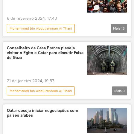
Oriente Médio e África
6 de fevereiro 2024, 17:40
Mohammed bin Abdulrahman Al Thani
Mais
16
Panorama internacional
Antony Blinken
Israel
Faixa de Gaza
Egito
Conselheiro da Casa Branca planeja
visitar o Egito e Catar para discutir Faixa
Hamas
Mundo
Catar
de Gaza
Gaza
Reuters
The Times of Israel
Estados Unidos
Oriente Médio
21 de janeiro 2024, 19:57
Arábia Saudita
Rafah
Mohammed bin Abdulrahman Al Thani
Mais
9
Ministério da Saúde
Panorama internacional
Mundo
Brett McGurk
Catar
Egito
Qatar deseja iniciar negociações com
países árabes
Faixa de Gaza
Hamas
Casa Branca
Axios