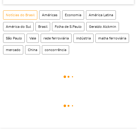
Notícias do Brasil
Américas
Economia
América Latina
América do Sul
Brasil
Folha de S.Paulo
Geraldo Alckmin
São Paulo
Vale
rede ferroviária
indústria
malha ferroviária
mercado
China
concorrência