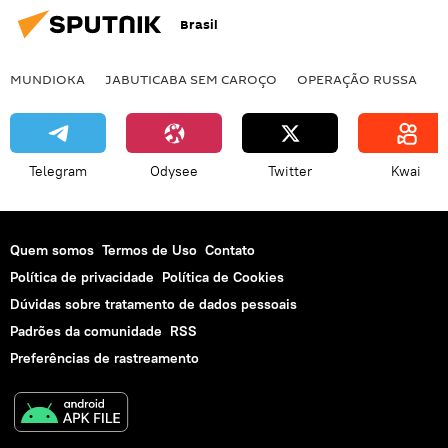
Brasil
MUNDIOKA
JABUTICABA SEM CAROÇO
OPERAÇÃO RUSSA
I
Telegram
Odysee
Twitter
Kwai
Quem somos
Termos de Uso
Contato
Política de privacidade
Política de Cookies
Dúvidas sobre tratamento de dados pessoais
Padrões da comunidade
RSS
Preferências de rastreamento