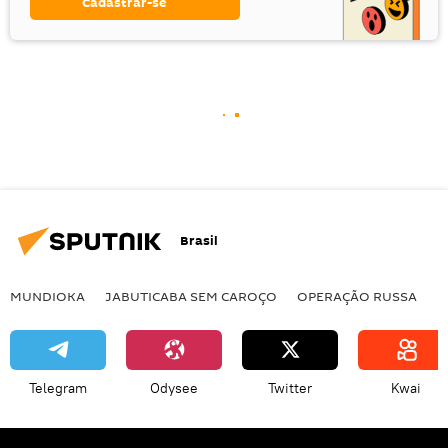
Cadastrar-se
Brasil
MUNDIOKA
JABUTICABA SEM CAROÇO
OPERAÇÃO RUSSA
I
Telegram
Odysee
Twitter
Kwai