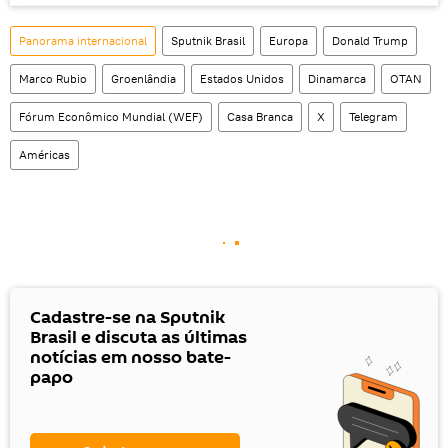
Panorama internacional
Sputnik Brasil
Europa
Donald Trump
Marco Rubio
Groenlândia
Estados Unidos
Dinamarca
OTAN
Fórum Econômico Mundial (WEF)
Casa Branca
X
Telegram
Américas
Cadastre-se na Sputnik
Brasil e discuta as últimas
notícias em nosso bate-
papo