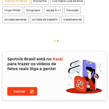
Notícias do Brasil
Economia
Luiz Inácio Lula da Silva
Hugo Motta
Congresso
escala 6 x 1
transição
jornada semanal
jornada de trabalho
trabalhadores
Sputnik Brasil está no
Kwai
para trazer os vídeos de
fatos reais Siga a gente!
Assinar